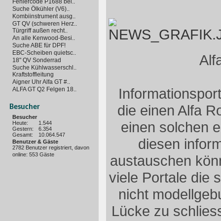
Fehlercode P1688 bei..
Suche Ölkühler (V6)..
Kombiinstrument ausg..
GT QV (schweren Herz..
Türgriff außen recht..
An alle Kenwood-Besi..
Suche ABE für DPF!
EBC-Scheiben quietsc..
Alf
18" QV Sonderrad
Suche Kühlwasserschl..
Kraftstoffleitung
Aigner Uhr Alfa GT #..
Informationsport
ALFA GT Q2 Felgen 18..
die einen Alfa 
Besucher
Besucher
einen solchen e
Heute:
1.544
Gestern:
6.354
Gesamt:
10.064.547
diesen inform
Benutzer & Gäste
2782 Benutzer registriert, davon
online: 553 Gäste
austauschen könne
viele Portale die 
nicht modellgeb
Lücke zu schlies