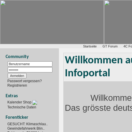
Startseite
GT Forum
4C F
Community
Willkommen auf
Infoportal
Passwort vergessen?
Registrieren
Willkommen
Extras
Kalender Shop
Das grösste deuts
Technische Daten
Forenticker
GESUCHT: Klimaschlau..
Gewindefahrwerk Blin..