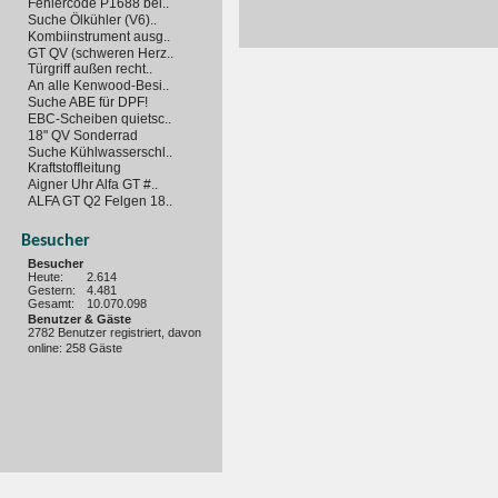
Fehlercode P1688 bei..
Suche Ölkühler (V6)..
Kombiinstrument ausg..
GT QV (schweren Herz..
Türgriff außen recht..
An alle Kenwood-Besi..
Suche ABE für DPF!
EBC-Scheiben quietsc..
18" QV Sonderrad
Suche Kühlwasserschl..
Kraftstoffleitung
Aigner Uhr Alfa GT #..
ALFA GT Q2 Felgen 18..
Besucher
Besucher
Heute:
2.614
Gestern:
4.481
Gesamt:
10.070.098
Benutzer & Gäste
2782 Benutzer registriert, davon
online: 258 Gäste