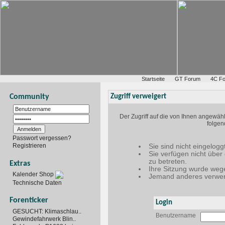
Startseite
GT Forum
4C F
Community
Zugriff verweigert
Der Zugriff auf die von Ihnen angewäh
folgen
Passwort vergessen?
Registrieren
Sie sind nicht eingelogg
Sie verfügen nicht über
zu betreten.
Extras
Ihre Sitzung wurde wege
Kalender Shop
Jemand anderes verwen
Technische Daten
Forenticker
Login
GESUCHT: Klimaschlau..
Benutzername
Gewindefahrwerk Blin..