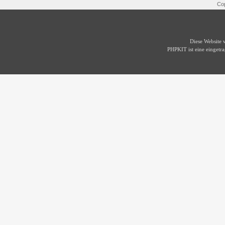
Cop
Diese Website
PHPKIT ist eine einget