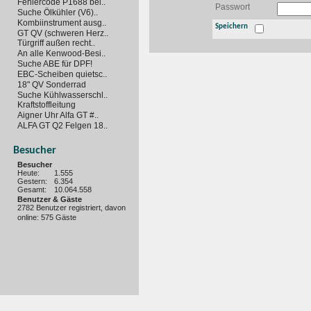
Fehlercode P1688 bei..
Passwort
Suche Ölkühler (V6)..
Kombiinstrument ausg..
Speichern
GT QV (schweren Herz..
Türgriff außen recht..
An alle Kenwood-Besi..
Suche ABE für DPF!
EBC-Scheiben quietsc..
18" QV Sonderrad
Suche Kühlwasserschl..
Kraftstoffleitung
Aigner Uhr Alfa GT #..
ALFA GT Q2 Felgen 18..
Besucher
Besucher
Heute:
1.555
Gestern:
6.354
Gesamt:
10.064.558
Benutzer & Gäste
2782 Benutzer registriert, davon
online: 575 Gäste