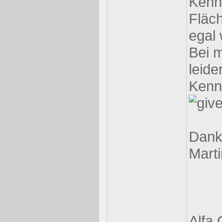
Kennz
Fläch
egal 
Bei 
leide
Kenn
Danke
Marti
Alfa 