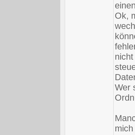
eine
Ok, 
wech
könn
fehl
nich
steue
Date
Wer s
Ordn
Manc
mich