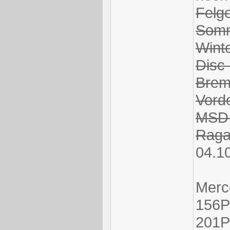
Felg
Somm
Wint
Disc
Brem
Vorde
MSD 
Raga
04.1
Merc
156P
201