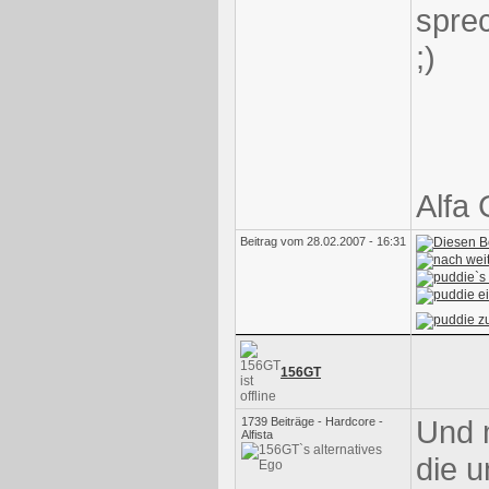
spre
;)
Alfa 
Beitrag vom 28.02.2007 - 16:31
156GT
Und 
1739 Beiträge - Hardcore -
Alfista
die u