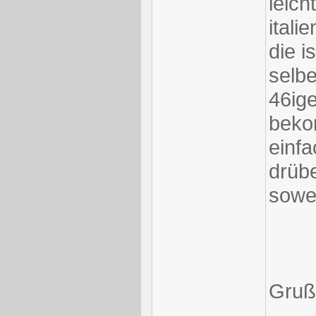
leich
itali
die i
selbe
46ig
beko
einfa
drüb
sowei
Gruß