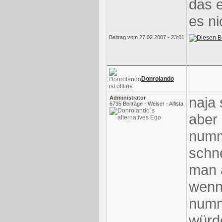
das e
es ni
Beitrag vom 27.02.2007 - 23:01
Donrolando
naja 
Administrator
6735 Beiträge - Weiser - Alfista
aber
numm
schn
man a
wenn
numm
würd