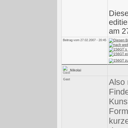
Diese
editi
am 27
Beitrag vom 27.02.2007 - 20:45
Nikolai
Also 
Gast
Find
Kunst
Form
kurz