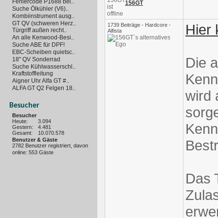
Fehlercode P1688 bei..
156GT
Suche Ölkühler (V6)..
Kombiinstrument ausg..
GT QV (schweren Herz..
Hier 
1739 Beiträge - Hardcore -
Türgriff außen recht..
Alfista
An alle Kenwood-Besi..
Suche ABE für DPF!
EBC-Scheiben quietsc..
Die a
18" QV Sonderrad
Suche Kühlwasserschl..
Kraftstoffleitung
Kenn
Aigner Uhr Alfa GT #..
ALFA GT Q2 Felgen 18..
wird 
Besucher
sorg
Besucher
Heute:
3.094
Kenn
Gestern:
4.481
Gesamt:
10.070.578
Benutzer & Gäste
Best
2782 Benutzer registriert, davon
online: 553 Gäste
Das T
Zulas
erwe