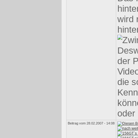
hint
wird
hinte
Deswe
der P
Video
die s
Kennz
könne
oder 
Beitrag vom 28.02.2007 - 14:08