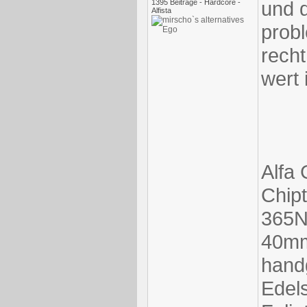
und d
1395 Beiträge - Hardcore -
Alfista
probl
rech
wert i
Alfa
Chip
365N
40mm
hand
Edel