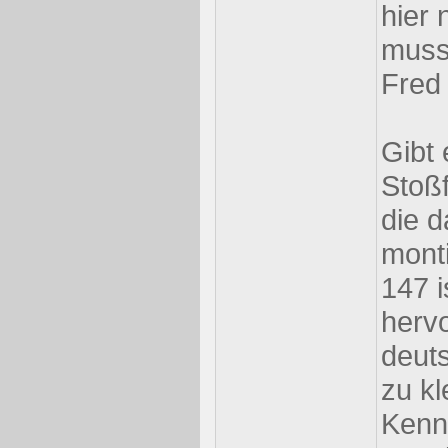
hier 
muss
Fred 
Gibt
Stoßf
die 
monti
147 i
herv
deut
zu kl
Kenn