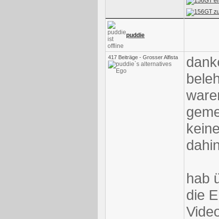
puddie
danke
417 Beiträge - Grosser Alfista
beleh
ware
gemei
kein
dahi
hab ü
die E
Vide