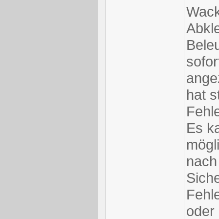
Wack
Abkl
Beleu
sofo
angez
hat s
Fehle
Es ka
mögl
nach
Sich
Fehle
oder