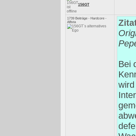
156GT
1739 Beiträge - Hardcore -
Zita
Alfista
Orig
Pep
Bei 
Ken
wird
Inte
geme
abwe
defe