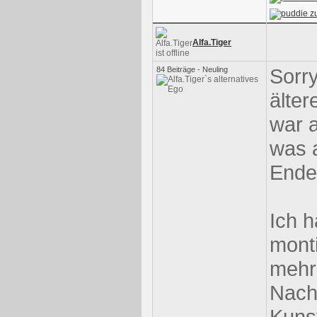
Alfa.Tiger
Sorry
84 Beiträge - Neuling
älter
war 
was 
Ende
Ich 
monti
mehr 
Nacht
Kunst