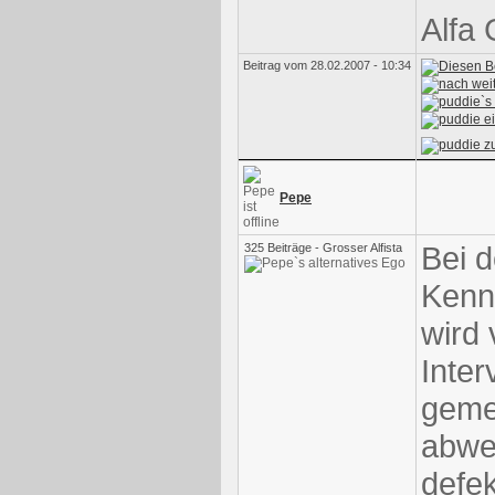
Alfa 
Beitrag vom 28.02.2007 - 10:34
Pepe
Bei d
325 Beiträge - Grosser Alfista
Kenn
wird
Inter
gemes
abwe
defek