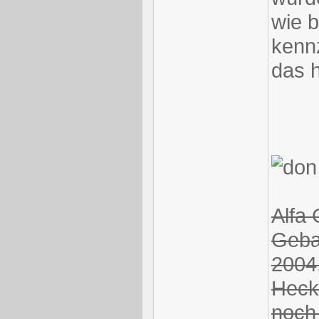
wie b
kenn
das h
Alfa 
Gebau
2004,
Heck
noch 