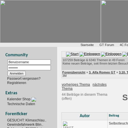
Startseite
GT Forum
4C F
Community
107259 Beiträge & 6340 Themen in 49 Foren
Keine neuen Beiträge, seit Ihrem letzten Besuc
Forenübersicht
»
3. Alfa Romeo GT
»
3.10. 
3M
Passwort vergessen?
Registrieren
vorheriges Thema
nächstes
Thema
Extras
44 Beiträge in diesem Thema
S
(offen)
Kalender Shop
Technische Daten
Forenticker
Autor
Beitrag
GESUCHT: Klimaschlau..
Selbstleuc
Gewindefahrwerk Blin..