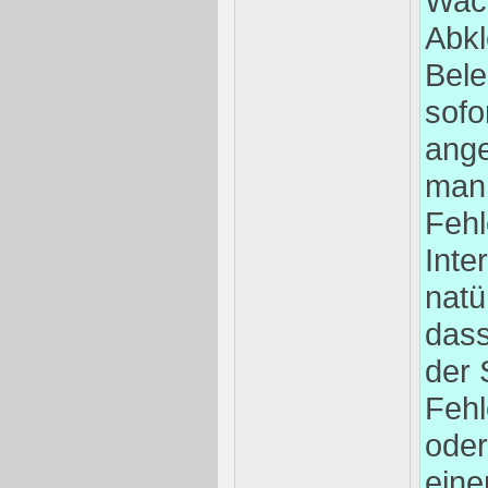
Wack
Abk
Bele
sofo
ange
man 
Fehl
Inte
natü
dass
der 
Fehl
oder
eine