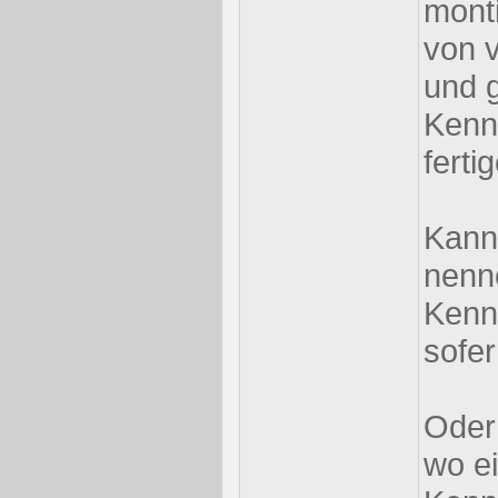
monti
von 
und g
Kenn
ferti
Kann
nenne
Kenn
sofe
Oder 
wo e