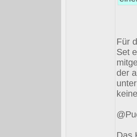
Für 
Set 
mitge
der a
unter
kein
@Pu
Das K