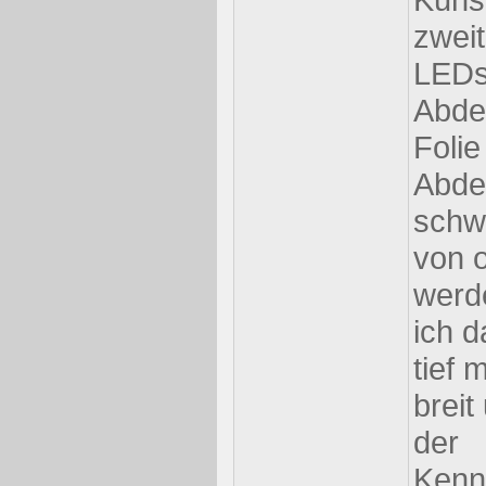
zweit
LEDs
Abde
Folie
Abde
schw
von 
werd
ich d
tief 
breit
der
Kenn