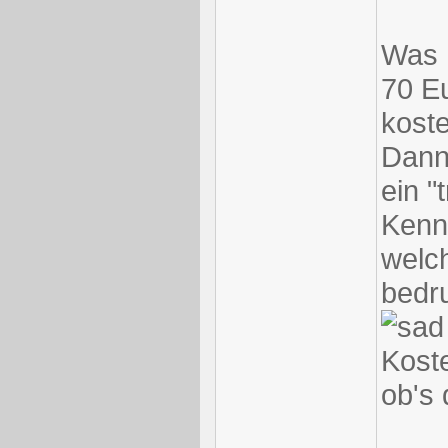
Was h
70 E
kost
Dann
ein "
Kenn
welch
bedr
Koste
ob's 