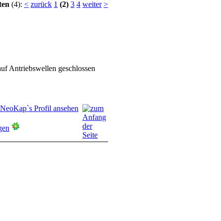
ten
(4):
<
zurück
1
(2)
3
4
weiter
>
auf Antriebswellen geschlossen