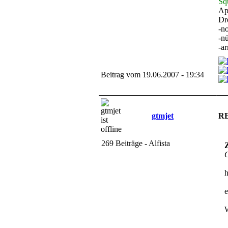
Sq
Ap
Dr
-n
-n
-a
Beitrag vom 19.06.2007 - 19:34
gtmjet
RE
269 Beiträge - Alfista
Z
O
h
e
W