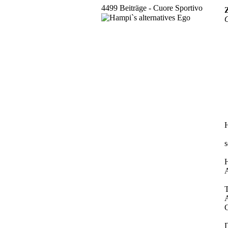
4499 Beiträge - Cuore Sportivo
Z
H
s
H
A
T
A
G
D