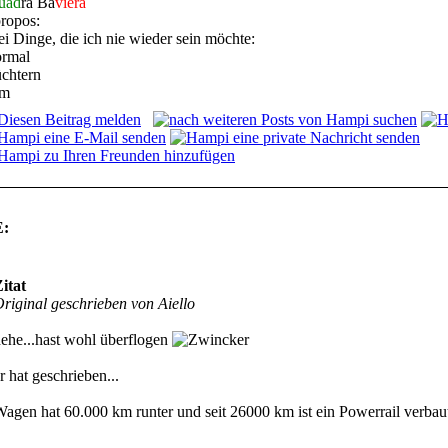
uad
ra Ba
viera
ropos:
ei Dinge, die ich nie wieder sein möchte:
ormal
üchtern
rm
:
itat
riginal geschrieben von Aiello
ehe...hast wohl überflogen
r hat geschrieben...
agen hat 60.000 km runter und seit 26000 km ist ein Powerrail verbau