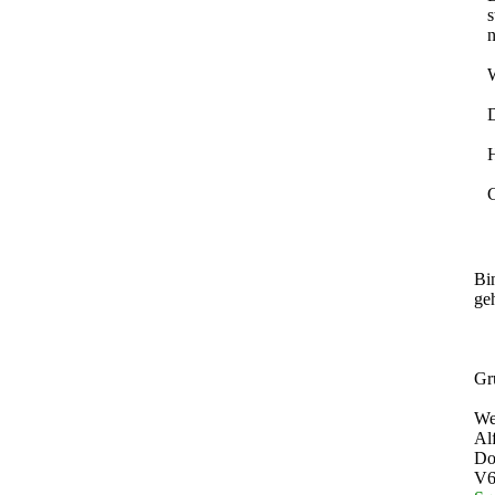
s
n
W
D
H
C
Bin
ge
Gr
Wer
Al
Do
V6