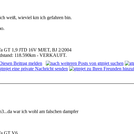
ich weiß, wieviel km ich gefahren bin.
ao.
fa GT 1,9 JTD 16V MJET, BJ 2/2004
dstand: 118.590km - VERKAUFT.
h3...da war ich wohl am falschen dampfer
fa GT V6