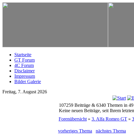
Startseite
GT Forum
4C Forum
Disclaimer
Impressum
Bilder Galerie
Freitag, 7. August 2026
107259 Beiträge & 6340 Themen in 49
Keine neuen Beiträge, seit Ihrem letzt
Forenübersicht
»
3. Alfa Romeo GT
»
vorheriges Thema
nächstes Thema