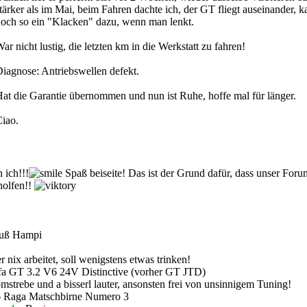
tärker als im Mai, beim Fahren dachte ich, der GT fliegt auseinander, 
och so ein "Klacken" dazu, wenn man lenkt.
ar nicht lustig, die letzten km in die Werkstatt zu fahren!
iagnose: Antriebswellen defekt.
at die Garantie übernommen und nun ist Ruhe, hoffe mal für länger.
iao.
 ich!!!
Spaß beiseite! Das ist der Grund dafür, dass unser Forum 
holfen!!
uß Hampi
 nix arbeitet, soll wenigstens etwas trinken!
fa GT 3.2 V6 24V Distinctive (vorher GT JTD)
mstrebe und a bisserl lauter, ansonsten frei von unsinnigem Tuning!
 Raga Matschbirne Numero 3