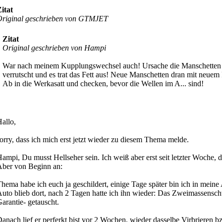
itat
Original geschrieben von GTMJET
Zitat
Original geschrieben von Hampi
War nach meinem Kupplungswechsel auch! Ursache die Manschetten 
verrutscht und es trat das Fett aus! Neue Manschetten dran mit neuem 
Ab in die Werkasatt und checken, bevor die Wellen im A... sind!
allo,
orry, dass ich mich erst jetzt wieder zu diesem Thema melde.
ampi, Du musst Hellseher sein. Ich weiß aber erst seit letzter Woche, 
ber von Beginn an:
hema habe ich euch ja geschildert, einige Tage später bin ich in meine 
uto blieb dort, nach 2 Tagen hatte ich ihn wieder: Das Zweimassens
arantie- getauscht.
anach lief er perferkt bist vor 2 Wochen, wieder dasselbe Virbrieren b