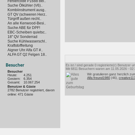
Fehlercode P1688 bei..
Suche Ölkühler (V6)..
Kombiinstrument ausg..
GT QV (schweren Herz..
Türgriff außen recht..
An alle Kenwood-Besi..
Suche ABE für DPF!
EBC-Scheiben quietsc..
18" QV Sonderrad
Suche Kühlwasserschl..
Kraftstoffleitung
Aigner Uhr Alfa GT #..
ALFA GT Q2 Felgen 18..
Besucher
Es ist / sind gerade 0 registrierte(r) Benutzer
Mit 6811 Besuchern waren am 11.05.2026 - 02:35
Besucher
Wir gratulieren ganz herzlich zu
Heute:
4.251
Alfa freund1980
(46),
creative11
Gestern:
6.354
Gesamt:
10.067.254
Benutzer & Gäste
2782 Benutzer registriert, davon
online: 471 Gäste