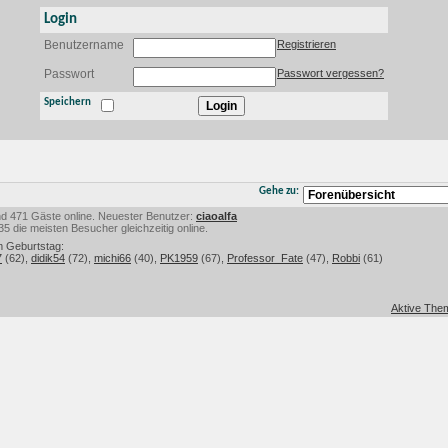
Login
Benutzername
Registrieren
Passwort
Passwort vergessen?
Speichern
Gehe zu:
 und 471 Gäste online. Neuester Benutzer:
ciaoalfa
 die meisten Besucher gleichzeitig online.
m Geburtstag:
7
(62),
didik54
(72),
michi66
(40),
PK1959
(67),
Professor_Fate
(47),
Robbi
(61)
Aktive Them