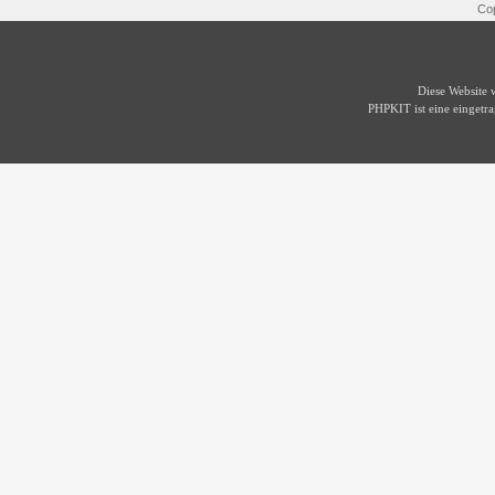
Cop
Diese Website
PHPKIT ist eine einget