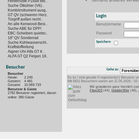
Jemand anderes verwen
Fehlercode P1688 bei..
Suche Ölkühler (V6)..
Kombiinstrument ausg..
GT QV (schweren Herz..
Login
Türgriff außen recht..
An alle Kenwood-Besi..
Benutzername
Suche ABE für DPF!
EBC-Scheiben quietsc..
Passwort
18" QV Sonderrad
Suche Kühlwasserschl..
Speichern
Kraftstoffleitung
Aigner Uhr Alfa GT #..
ALFA GT Q2 Felgen 18..
Besucher
Gehe zu:
Besucher
Heute:
2.249
Es ist / sind gerade 0 registrierte(r) Benutzer
Gestern:
4.481
Mit 6811 Besuchern waren am 11.05.2026 - 02:35
Gesamt:
10.069.733
Wir gratulieren ganz herzlich zu
Benutzer & Gäste
Filop303
(44),
heldder90er
(46),
2782 Benutzer registriert, davon
online: 380 Gäste