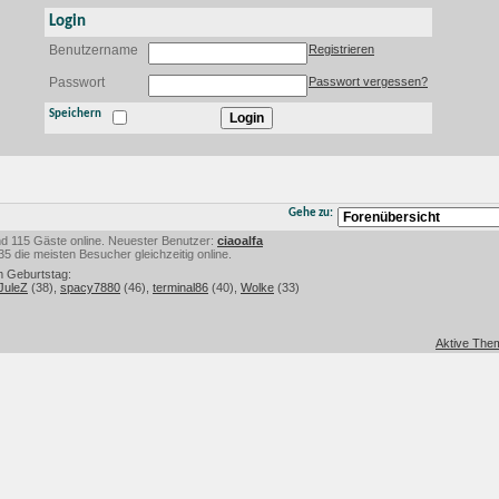
Login
Benutzername
Registrieren
Passwort
Passwort vergessen?
Speichern
Gehe zu:
 und 115 Gäste online. Neuester Benutzer:
ciaoalfa
 die meisten Besucher gleichzeitig online.
m Geburtstag:
JuleZ
(38),
spacy7880
(46),
terminal86
(40),
Wolke
(33)
Aktive Them