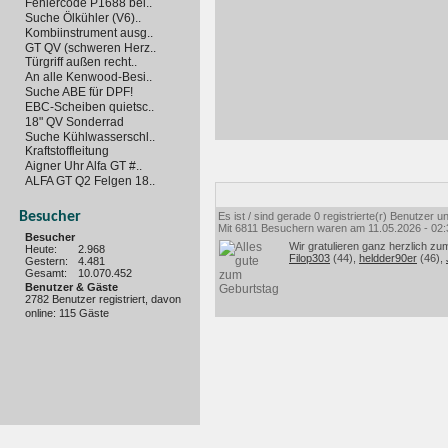
Fehlercode P1688 bei..
Suche Ölkühler (V6)..
Kombiinstrument ausg..
GT QV (schweren Herz..
Türgriff außen recht..
An alle Kenwood-Besi..
Suche ABE für DPF!
EBC-Scheiben quietsc..
18" QV Sonderrad
Suche Kühlwasserschl..
Kraftstoffleitung
Aigner Uhr Alfa GT #..
ALFA GT Q2 Felgen 18..
Besucher
Es ist / sind gerade 0 registrierte(r) Benutzer
Mit 6811 Besuchern waren am 11.05.2026 - 02:35
Besucher
Wir gratulieren ganz herzlich zu
Heute:
2.968
Filop303
(44),
heldder90er
(46),
Gestern:
4.481
Gesamt:
10.070.452
Benutzer & Gäste
2782 Benutzer registriert, davon
online: 115 Gäste