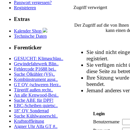
Passwort vergessen?
Zugriff verweigert
Registrieren
Extras
Der Zugriff auf die von Ihnen
kann einen d
Kalender Shop
Technische Daten
Forenticker
Sie sind nicht eing
registriert.
GESUCHT: Klimaschlau..
Gewindefahrwerk Blin..
Sie verfügen nicht
Fehlercode P1688 bei..
diese Seite zu betre
Suche Ölkühler (V6)..
Ihre Sitzung wurde 
Kombiinstrument ausg..
beendet.
GT QV (schweren Herz..
Jemand anderes ver
Türgriff außen recht..
An alle Kenwood-Besi..
Suche ABE für DPF!
EBC-Scheiben quietsc..
18" QV Sonderrad
Login
Suche Kühlwasserschl..
Kraftstoffleitung
Benutzername
Aigner Uhr Alfa GT #..