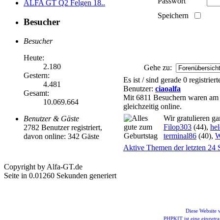
Passwort
ALFA GT Q2 Felgen 18..
Speichern
Besucher
Besucher
Heute:
2.180
Gehe zu:
Gestern:
Es ist / sind gerade 0 registrie
4.481
Benutzer:
ciaoalfa
Gesamt:
Mit 6811 Besuchern waren am 
10.069.664
gleichzeitig online.
Wir gratulieren g
Benutzer & Gäste
Filop303
(44),
he
2782 Benutzer registriert,
terminal86
(40),
W
davon online: 342 Gäste
Aktive Themen der letzten 24 
Copyright by Alfa-GT.de
Seite in 0.01260 Sekunden generiert
Diese Website
PHPKIT ist eine einget