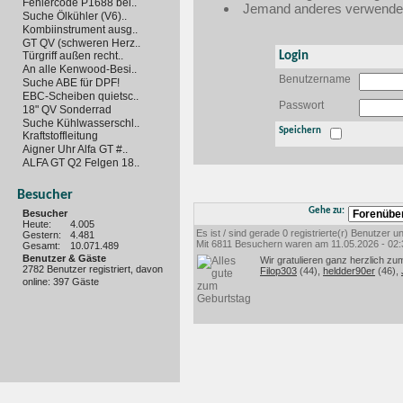
Fehlercode P1688 bei..
Jemand anderes verwendet 
Suche Ölkühler (V6)..
Kombiinstrument ausg..
GT QV (schweren Herz..
Login
Türgriff außen recht..
An alle Kenwood-Besi..
Benutzername
Suche ABE für DPF!
EBC-Scheiben quietsc..
Passwort
18" QV Sonderrad
Suche Kühlwasserschl..
Speichern
Kraftstoffleitung
Aigner Uhr Alfa GT #..
ALFA GT Q2 Felgen 18..
Besucher
Gehe zu:
Besucher
Heute:
4.005
Es ist / sind gerade 0 registrierte(r) Benutzer
Gestern:
4.481
Mit 6811 Besuchern waren am 11.05.2026 - 02:35
Gesamt:
10.071.489
Benutzer & Gäste
Wir gratulieren ganz herzlich zu
2782 Benutzer registriert, davon
Filop303
(44),
heldder90er
(46),
online: 397 Gäste