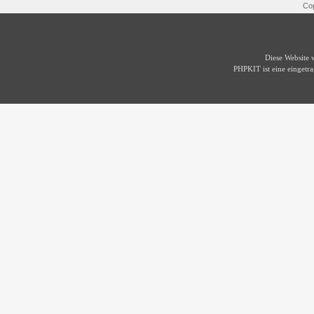
Cop
Diese Website
PHPKIT ist eine einget