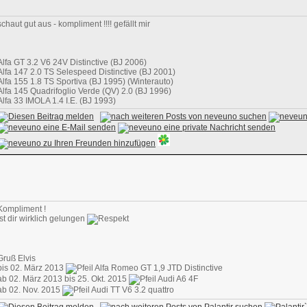
schaut gut aus - kompliment !!!! gefällt mir
Alfa GT 3.2 V6 24V Distinctive (BJ 2006)
Alfa 147 2.0 TS Selespeed Distinctive (BJ 2001)
Alfa 155 1.8 TS Sportiva (BJ 1995) (Winterauto)
Alfa 145 Quadrifoglio Verde (QV) 2.0 (BJ 1996)
Alfa 33 IMOLA 1.4 I.E. (BJ 1993)
Kompliment !
Ist dir wirklich gelungen
Gruß Elvis
bis 02. März 2013
Alfa Romeo GT 1,9 JTD Distinctive
ab 02. März 2013 bis 25. Okt. 2015
Audi A6 4F
ab 02. Nov. 2015
Audi TT V6 3.2 quattro