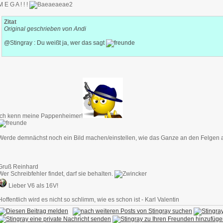
M E G A ! ! !
Zitat
Original geschrieben von Andi
@Stingray : Du weißt ja, wer das sagt
Ich kenn meine Pappenheimer!
Werde demnächst noch ein Bild machen/einstellen, wie das Ganze an den Felgen 
Gruß Reinhard
Wer Schreibfehler findet, darf sie behalten.
Lieber V6 als 16V!
Hoffentlich wird es nicht so schlimm, wie es schon ist - Karl Valentin