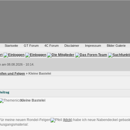
Startseite
GT Forum
4C Forum
Disclaimer
Impressum
Bilder Galerie
h am 08.08.2026 - 10:14.
Reifen und Felgen
» Kleine Bastelei
Beitrag
Kleine Bastelei
Für meine neuen Rondel-Felgen
(klick)
habe ich neue Nabendeckel gebaste
Ausgangsmaterial: