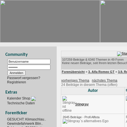
Community
107259 Beiträge & 6340 Themen in 49 Foren
Keine neuen Beiträge, seit Ihrem letzten Besuc
Forenübersicht
»
3. Alfa Romeo GT
»
3.9. 
Passwort vergessen?
vorheriges Thema
nächstes Thema
Registrieren
24 Beiträge in diesem Thema (offen)
Autor
Extras
Kalender Shop
Technische Daten
Stingray
Forenticker
2645 Beiträge - Profi Alfista
GESUCHT: Klimaschlau..
Gewindefahrwerk Blin..