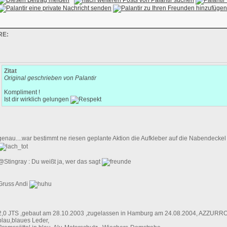
RE:
Zitat
Original geschrieben von Palantir
Kompliment !
Ist dir wirklich gelungen
genau....war bestimmt ne riesen geplante Aktion die Aufkleber auf die Nabendeckel
@Stingray : Du weißt ja, wer das sagt
Gruss Andi
2,0 JTS ,gebaut am 28.10.2003 ,zugelassen in Hamburg am 24.08.2004, AZZURRO
blau,blaues Leder,