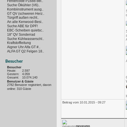
Fehlercode P1688 bei..
Suche Ölkühler (V6)..
Kombiinstrument ausg..
GT QV (schweren Herz..
Türgriff außen recht..
An alle Kenwood-Besi..
Suche ABE für DPF!
EBC-Scheiben quietsc..
18" QV Sonderrad
Suche Kühlwasserschl..
Kraftstoffleitung
Aigner Uhr Alfa GT #..
ALFA GT Q2 Felgen 18..
Besucher
Besucher
Heute:
2.597
Gestern:
4.059
Gesamt:
10.074.140
Benutzer & Gäste
2782 Benutzer registriert, davon
online: 310 Gäste
Beitrag vom 10.01.2015 - 09:27
neveuno