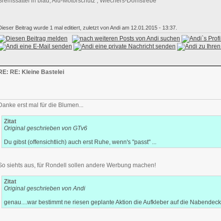
Bremssättel in blau, Alu-Motorschutz , Wiechers-Domstrebe
Dieser Beitrag wurde 1 mal editiert, zuletzt von Andi am 12.01.2015 - 13:37.
RE: RE: Kleine Bastelei
Danke erst mal für die Blumen...
Zitat
Original geschrieben von GTv6
Du gibst (offensichtlich) auch erst Ruhe, wenn's "passt" ...
So siehts aus, für Rondell sollen andere Werbung machen!
Zitat
Original geschrieben von Andi
genau....war bestimmt ne riesen geplante Aktion die Aufkleber auf die Nabendeckel