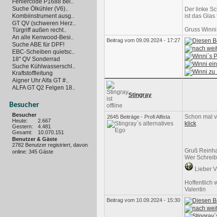
Fehlercode P1688 bei..
Suche Ölkühler (V6)..
Der linke S
Kombiinstrument ausg..
ist das Glas
GT QV (schweren Herz..
Gruss Winni
Türgriff außen recht..
An alle Kenwood-Besi..
Beitrag vom 09.09.2024 - 17:27
Suche ABE für DPF!
EBC-Scheiben quietsc..
18" QV Sonderrad
Suche Kühlwasserschl..
Kraftstoffleitung
Aigner Uhr Alfa GT #..
ALFA GT Q2 Felgen 18..
Stingray
Besucher
Besucher
Schon mal v
2645 Beiträge - Profi Alfista
Heute:
2.667
klick
Gestern:
4.481
Gesamt:
10.070.151
Benutzer & Gäste
2782 Benutzer registriert, davon
Gruß Reinh
online: 345 Gäste
Wer Schreibf
Lieber V
Hoffentlich 
Valentin
Beitrag vom 10.09.2024 - 15:30