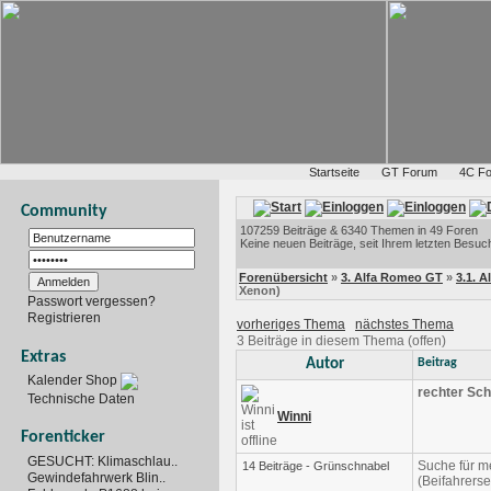
Startseite
GT Forum
4C F
Community
107259 Beiträge & 6340 Themen in 49 Foren
Keine neuen Beiträge, seit Ihrem letzten Besuc
Forenübersicht
»
3. Alfa Romeo GT
»
3.1. 
Xenon)
Passwort vergessen?
Registrieren
vorheriges Thema
nächstes Thema
3 Beiträge in diesem Thema (offen)
Extras
Autor
Beitrag
Kalender Shop
rechter Sch
Technische Daten
Winni
Forenticker
GESUCHT: Klimaschlau..
Suche für m
14 Beiträge - Grünschnabel
Gewindefahrwerk Blin..
(Beifahrerse