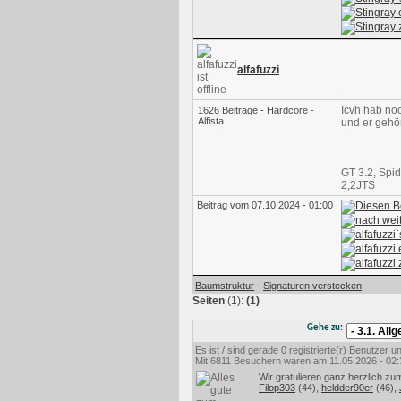
alfafuzzi
Icvh hab no
1626 Beiträge - Hardcore -
Alfista
und er gehör
GT 3.2, Spi
2,2JTS
Beitrag vom 07.10.2024 - 01:00
-
Baumstruktur
Signaturen verstecken
Seiten
(1):
(1)
Gehe zu:
Es ist / sind gerade 0 registrierte(r) Benutzer
Mit 6811 Besuchern waren am 11.05.2026 - 02:35
Wir gratulieren ganz herzlich zu
Filop303
(44),
heldder90er
(46),