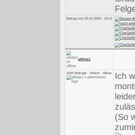
Felge
Beitrag vom 25.02.2009 - 19:12
alfista1
Ich 
6095 Beiträge - Weiser - Alfista
mont
leide
zuläs
(So 
zumi