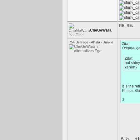
RE: RE:
CheGeWara
754 Beiträge - Alfista - Junkie
Zitat
Original g
Zitat
but shiny
xenon?
it is the r
Philips Bl
:)