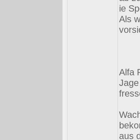
ie Sp
Als w
vorsi
Alfa
Jage 
fress
Wach
beko
aus 