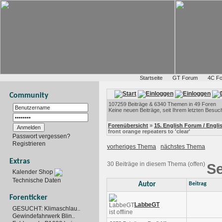
Startseite
GT Forum
4C F
Community
107259 Beiträge & 6340 Themen in 49 Foren
Keine neuen Beiträge, seit Ihrem letzten Besuc
Forenübersicht
»
15. English Forum / Engl
front orange repeaters to 'clear'
Passwort vergessen?
Registrieren
vorheriges Thema
nächstes Thema
Extras
30 Beiträge in diesem Thema (offen)
Se
Kalender Shop
Technische Daten
Autor
Beitrag
Forenticker
LabbeGT
GESUCHT: Klimaschlau..
Gewindefahrwerk Blin..