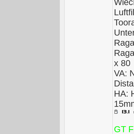
Wiec
Luftf
Toor
Unte
Raga
Raga
x 80
VA: 
Dist
HA: 
15m
GT F