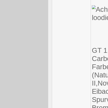
loodi
GT 1,
Carbo
Farb
(Natu
II,N
Eiba
Spurv
Brem