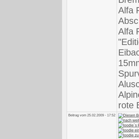
Alfa
Absc
Alfa
"Edit
Eibac
15mm
Spurv
Alusc
Alpi
rote 
Beitrag vom 25.02.2009 - 17:52