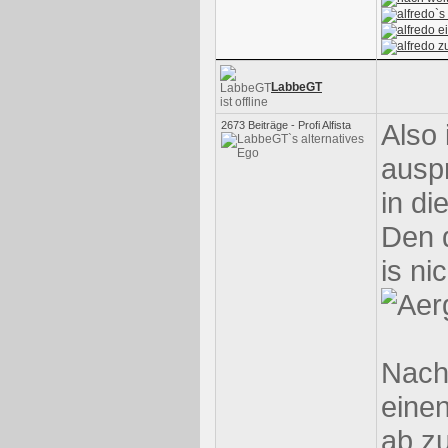
LabbeGT
Also 
2673 Beiträge - Profi Alfista
auspr
in di
Den d
is ni
Nach
einen
ab z