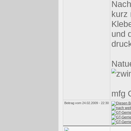
Nach
kurz 
Klebe
und 
druc
Natu
mfg 
Beitrag vom 24.02.2009 - 22:30