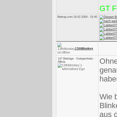
GT F
Beitrag vom 19.02.2009 - 15:40
13thMonkey
Ohne 
147 Beiträge - Gelegenheits -
Alfista
gena
haben
Wie 
Blink
aus 