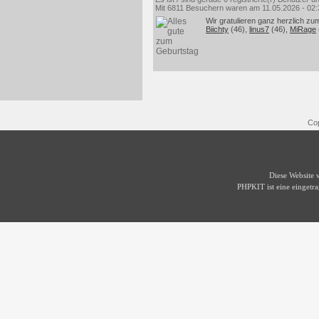
Mit 6811 Besuchern waren am 11.05.2026 - 02:35
Wir gratulieren ganz herzlich zu
Biichty
(46),
linus7
(46),
MiRage
Cop
Diese Website
PHPKIT ist eine einget