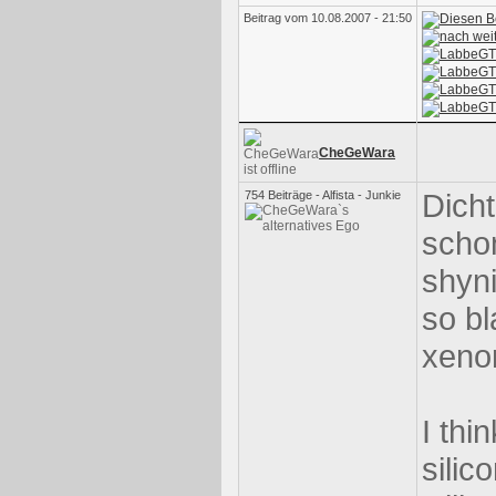
Beitrag vom 10.08.2007 - 21:50
CheGeWara
Dicht
754 Beiträge - Alfista - Junkie
schon
shyn
so bl
xeno
I thi
silic