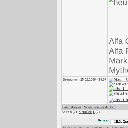
Alfa 
Alfa
Marke
Mytho
Beitrag vom 25.02.2009 - 19:57
-
Baumstruktur
Signaturen verstecken
Seiten
(2):
<
zurück
1
(2)
Gehe zu:
Es ist / sind gerade 0 registrierte(r) Benutzer