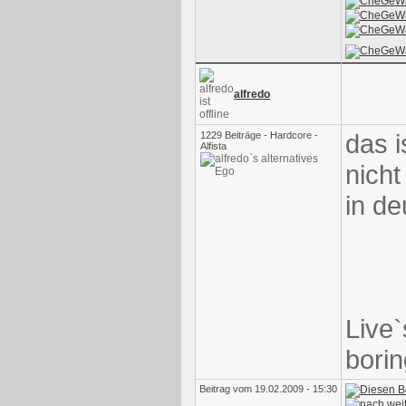
alfredo
das i
1229 Beiträge - Hardcore -
Alfista
nicht
in d
Live`
borin
Beitrag vom 19.02.2009 - 15:30