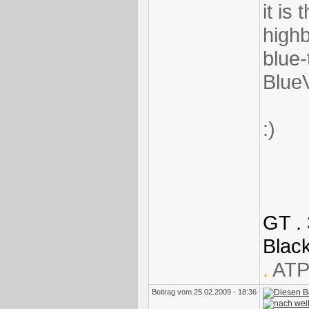
it is 
high
blue-
BlueV
:)
GT . 
Blac
.
ATP
Beitrag vom 25.02.2009 - 18:36