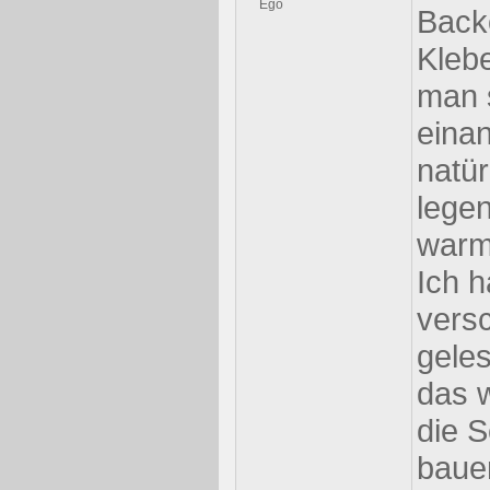
Back
Kleb
man 
eina
natür
legen
warm
Ich h
vers
gele
das w
die S
baue