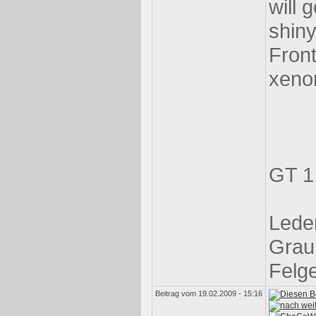
will g
shin
Front
xeno
GT 1,
Leder
Grau
Felge
Beitrag vom 19.02.2009 - 15:16