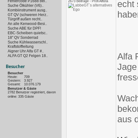
Fehlercode P1688 bei..
echt 
2673 Beiträge - Profi Alfista
Suche Ölkühler (V6)..
Kombiinstrument ausg..
hab
GT QV (schweren Herz..
Türgriff außen recht..
An alle Kenwood-Besi..
Suche ABE für DPF!
EBC-Scheiben quietsc..
18" QV Sonderrad
Suche Kühlwasserschl..
Kraftstoffleitung
Aigner Uhr Alfa GT #..
Alfa
ALFA GT Q2 Felgen 18..
Jage 
Besucher
Besucher
fress
Heute:
709
Gestern:
3.927
Gesamt:
10.076.179
Benutzer & Gäste
2782 Benutzer registriert, davon
Wach
online: 335 Gäste
beko
aus 