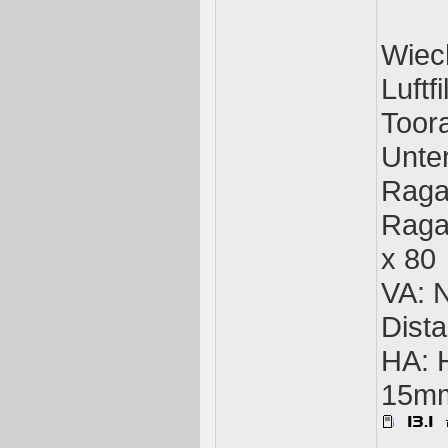
Wiec
Luftf
Toor
Unte
Raga
Raga
x 80
VA: 
Dist
HA: 
15m