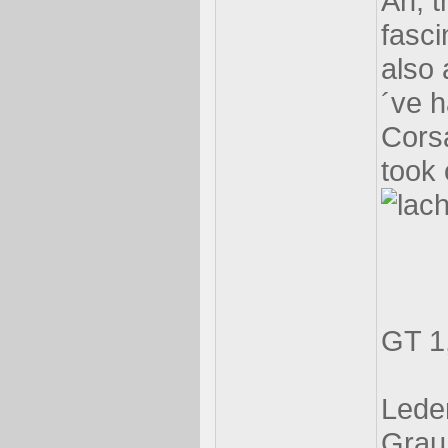
Ah, t
fasci
also 
´ve 
Corsa
took 
GT 1,
Leder
Grau