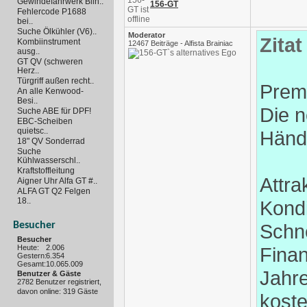
Gewindefahrwerk Blin..
156-GT
Fehlercode P1688
bei..
Suche Ölkühler (V6)..
Moderator
Zitat
Kombiinstrument
12467 Beiträge - Alfista Brainiac
ausg..
GT QV (schweren
Herz..
Türgriff außen recht..
Premi
An alle Kenwood-
Besi..
Die n
Suche ABE für DPF!
EBC-Scheiben
quietsc..
Händ
18" QV Sonderrad
Suche
Kühlwasserschl..
Kraftstoffleitung
Attra
Aigner Uhr Alfa GT #..
ALFA GT Q2 Felgen
18..
Kondi
Besucher
Schn
Besucher
Heute:
2.006
Fina
Gestern:
6.354
Gesamt:
10.065.009
Jahre
Benutzer & Gäste
2782 Benutzer registriert,
davon online: 319 Gäste
kost