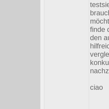
testsi
brauc
möchte
finde 
den a
hilfre
vergle
konku
nachz
ciao