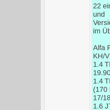
22 ei
und
Vers
im Üb
Alfa 
KH/V
1.4 
19.9
1.4 T
(170
17/1
1.6 