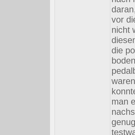
daran
vor di
nicht w
diesem
die po
boden
pedal
waren
konnt
man es
nachst
genug
testwa