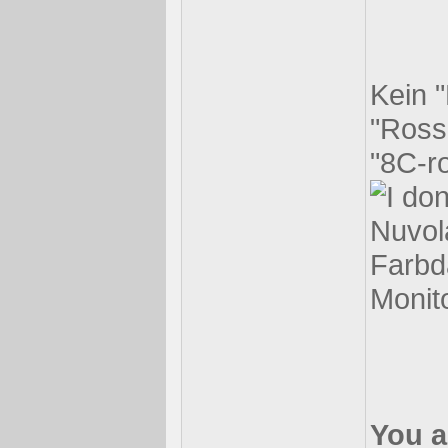
Kein "
"Rosso
"8C-ro
Nuvol
Farbd
Monito
You a