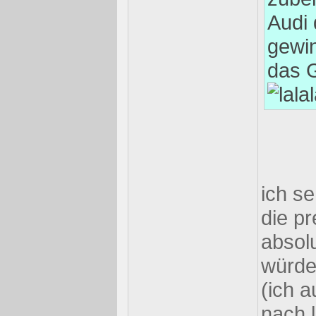
Audi 
gewi
das 
ich s
die pr
absol
würde
(ich 
nach 