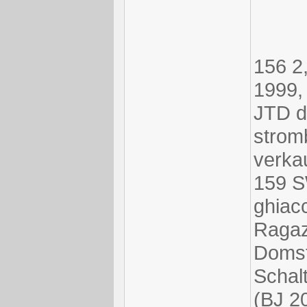
156 2,
1999, 
JTD di
strom
verkau
159 S
ghiacc
Ragaz
Domst
Schal
(BJ 20