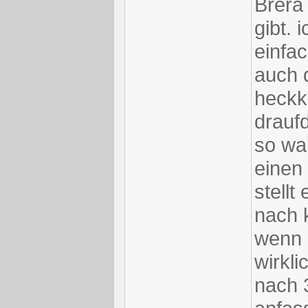
Brera 
gibt. 
einfac
auch 
heckk
drauf
so wab
einen
stellt
nach 
wenn 
wirkli
nach 