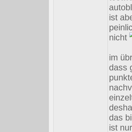
autob
ist a
peinli
nicht
im üb
dass 
punkt
nachv
einzel
desha
das bi
ist nu