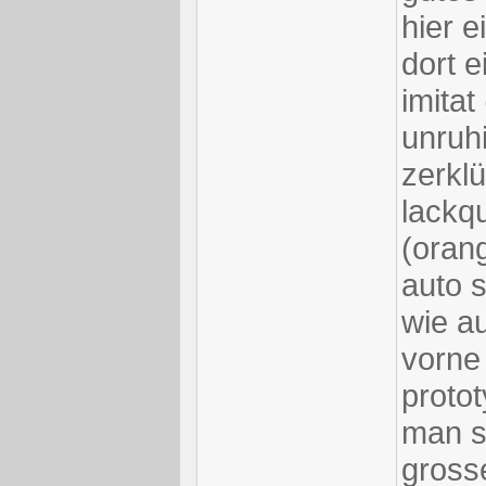
hier e
dort e
imitat
unruhi
zerklü
lackqu
(orang
auto 
wie a
vorne 
proto
man si
gross