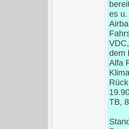
berei
es u.
Airba
Fahrs
VDC,
dem 
Alfa
Klim
Rückl
19.90
TB, 8
Stand