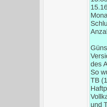
15.16
Monat
Schlu
Anza
Günst
Vers
des A
So wu
TB (1
Haftp
Vollk
und T