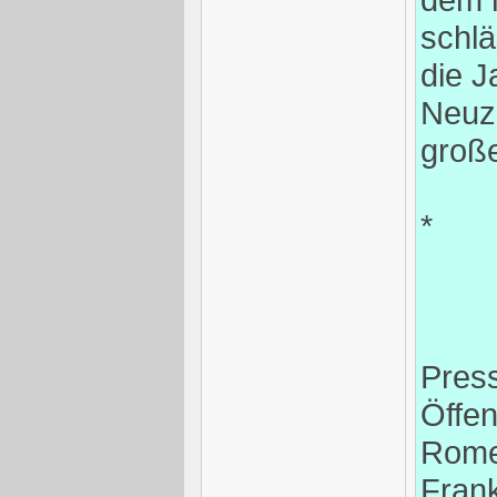
schlä
die J
Neuze
groß
*
Pres
Öffen
Rom
Frank