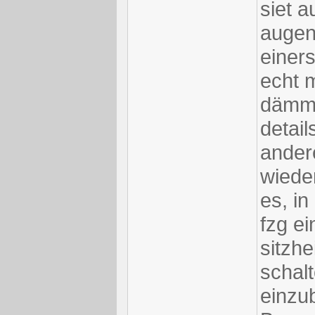
siet a
augen
einers
echt 
dämms
detail
andere
wiede
es, in
fzg ei
sitzh
schal
einzu