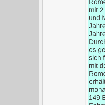
Rome
mit 2
und M
Jahre
Jahr
Durc
es ge
sich 
mit d
Romeo
erhäl
monat
149 E