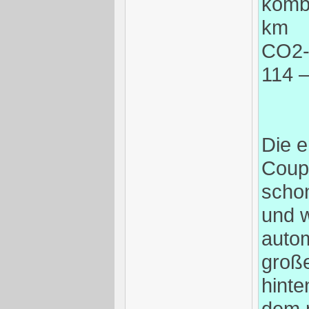
kombi
km
CO2-
114 –
Die e
Coup
scho
und w
auto
große
hinte
dem n