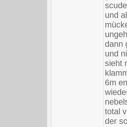
scudet
und a
mücke
ungeh
dann g
und n
sieht
klamm
6m en
wiede
nebel
total 
der s