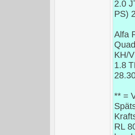
2.0 
PS) 
Alfa 
Quadr
KH/V
1.8 
28.3
** = 
Spät
Kraft
RL 8