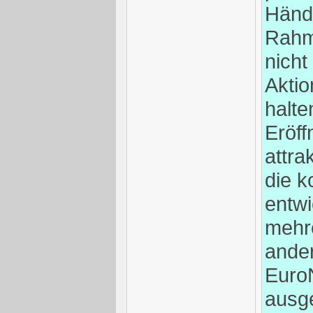
Händ
Rahm
nicht
Aktio
halte
Eröf
attra
die k
entwi
mehre
ande
Euro
ausge