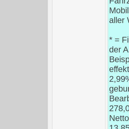
Fahr
Mobil
aller
* = F
der 
Beisp
effek
2,99%
gebu
Bear
278,0
Nett
13.8