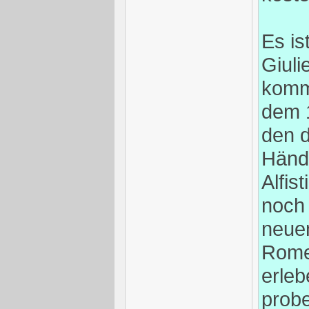
Es is
Giuli
komm
dem 1
den 
Händl
Alfist
noch
neuen
Romeo
erleb
prob