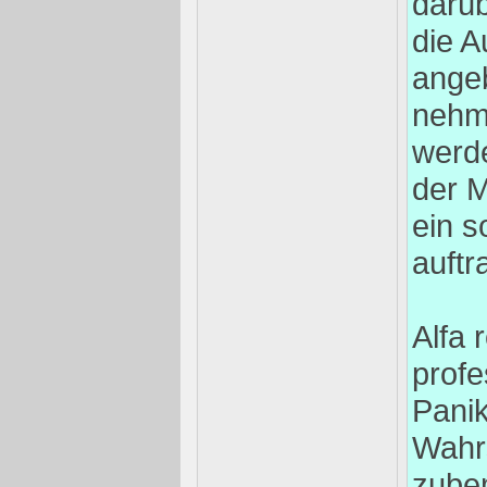
darüb
die A
angeb
nehm
werd
der M
ein s
auftra
Alfa 
profe
Panik
Wahrs
zube