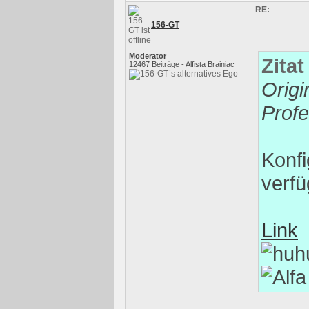
RE:
156-GT
Moderator
Zitat
12467 Beiträge - Alfista Brainiac
Origi
Prof
Konfi
verfü
Link