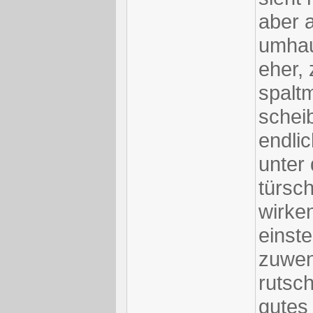
aber 
umhau
eher,
spalt
schei
endli
unter
türsch
wirken
einste
zuwen
rutsch
gutes