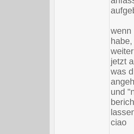
anfas
aufge
wenn 
habe, 
weiter
jetzt 
was d
angeh
und "n
beric
lassen
ciao