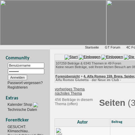
Startseite
GT Forum
4C F
Community
107259 Beiträge & 6340 Themen in 49 Foren
Keine neuen Beiträge, seit Ihrem letzten Besuch am 06
Forenübersicht
»
4. Alfa Romeo 159, Brera, Spider,
Alfa Romeo Giulietta - der Neue im Club -
Passwort vergessen?
Registrieren
vorheriges Thema
nächstes Thema
Extras
456 Beiträge in diesem
Seiten
(3
Thema (offen)
Kalender Shop
Technische Daten
Forenticker
Autor
Beitrag
GESUCHT:
Klimaschlau..