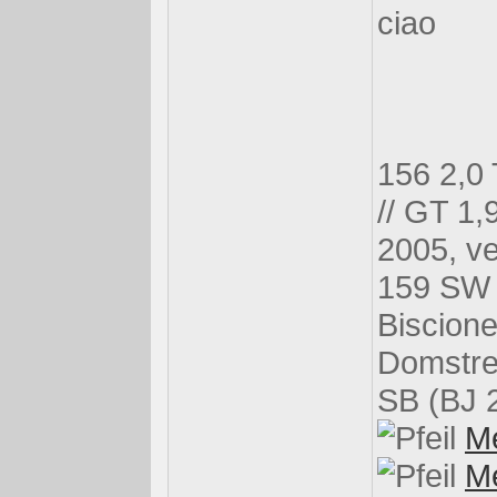
ciao
156 2,0 
// GT 1,
2005, ve
159 SW 
Biscione
Domstre
SB (BJ 2
Me
Me