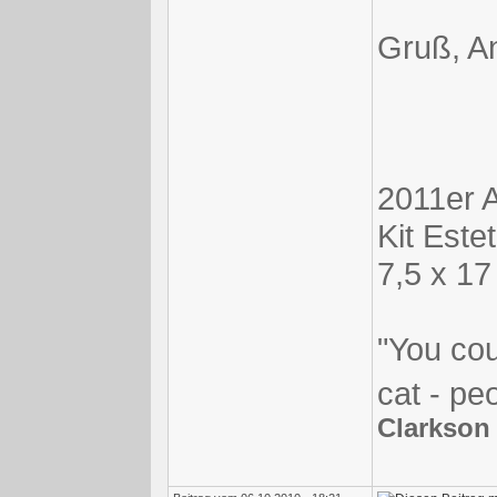
Gruß, A
2011er 
Kit Est
7,5 x 17
"You co
cat - peo
Clarkson