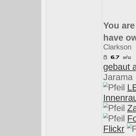
You are
have ow
Clarkson
gebaut 
Jarama
L
Innenra
Za
Fo
Flickr