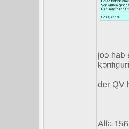
Beide haben eine
Von außen gibt e
Der Benziner hat n
Gruß, André
joo hab 
konfigur
der QV h
Alfa 15