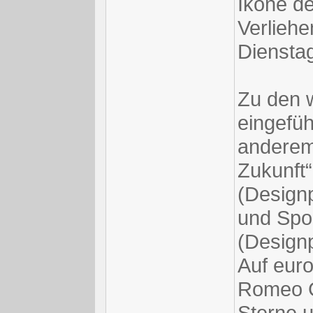
Ikone d
Verliehe
Dienstag
Zu den w
eingefüh
anderem
Zukunft“
(Design
und Spo
(Designp
Auf euro
Romeo G
Sterne u