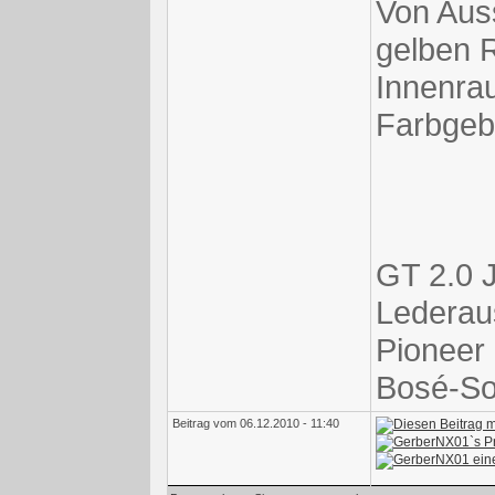
Von Auss
gelben R
Innenrau
Farbgeb
GT 2.0 J
Lederaus
Pioneer
Bosé-S
Beitrag vom 06.12.2010 - 11:40