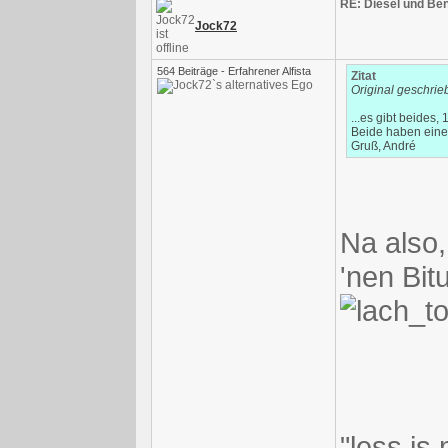
RE: Diesel und Ben
Jock72
564 Beiträge - Erfahrener Alfista
Zitat
Original geschri
...es gibt beides
Beide haben eine
Gruß, André
Na also,
'nen Bit
"less is