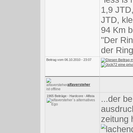
1,9 JTD,
JTD, kle
94 Km bi
"Der Rin
der Ring
Beitrag vom 06.10.2010 - 23:07
alfaversteher
...der be
1965 Beiträge - Hardcore - Alfista
ausdruck
zeitung 