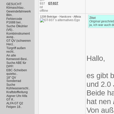
GT-937
GESUCHT:
Klimaschlau..
Gewindefahrwerk
Blin..
1208 Beiträge - Hardcore - Alfista
Zitat
Fehlercode
Original geschri
P1688 bei..
ja, ich war auch d
Suche Ölkühler
(V6)..
Kombiinstrument
ausg..
GT QV (schweren
Herz..
Türgriff außen
recht..
An alle
Hallo,
Kenwood-Besi..
Suche ABE für
DPF!
EBC-Scheiben
es gibt 
quietsc..
18" QV
Sonderrad
und 2.0
Suche
Kühlwasserschl..
Beide ha
Kraftstoffleitung
Aigner Uhr Alfa
hat nen
GT #..
ALFA GT Q2
Felgen 18..
Von auße