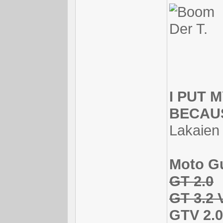
Der T.
I PUT 
BECAUS
Lakaien
Moto Gu
GT 2.0
GT 3.2 
GTV 2.0