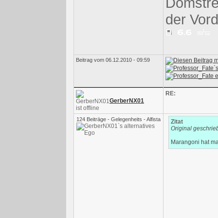
Domstre
der Vord
Beitrag vom 06.12.2010 - 09:59
RE:
GerberNX01
124 Beiträge - Gelegenheits - Alfista
Zitat
Original geschri
Marangoni hat ma