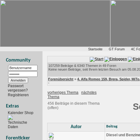
Startseite
GT Forum
4C F
Community
107259 Beiträge & 6340 Themen in 49 Foren
Keine neuen Beiträge, seit Ihrem letzten Besuch am 05.08.20
Forenübersicht
»
4. Alfa Romeo 159, Brera, Spider, MiTo,
-
Passwort
vergessen?
vorheriges Thema
nächstes
Registrieren
Thema
456 Beiträge in diesem Thema
S
Extras
(offen)
Kalender Shop
Technische
Autor
Beitrag
Daten
Diesel und Benzine
Forenticker