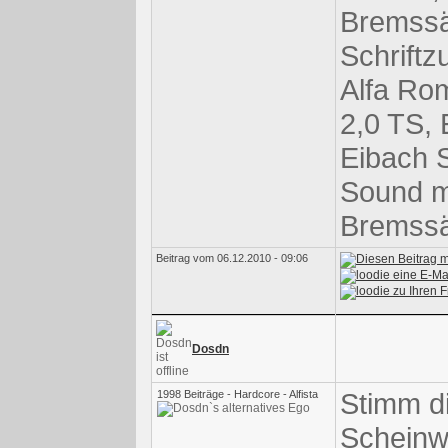
Bremssä
Schriftz
Alfa Rom
2,0 TS,
Eibach S
Sound mi
Bremssä
Beitrag vom 06.12.2010 - 09:06
Dosdn
Stimm di
1998 Beiträge - Hardcore - Alfista
Scheinw