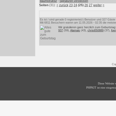
-
Baumstruktur
Signaturen verstecken
Seiten
(31):
<
zurück
23
24
(25)
26
27
weiter
>
Es ist / sind gerade 0 registrierte(r) Benutzer und 327 Gäst
Mit 6811 Besuchern waren am 11.05.2026 - 02:35 die meisten 
Wir gratulieren ganz herzlich zum Geburtstag:
937
(59),
Alamais
(43),
chrisi050889
(37),
foer
Cop
Diese Website
PHPKIT ist eine einget