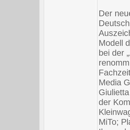
Der neue
Deutschl
Auszeic
Modell d
bei der 
renommie
Fachzeit
Media G
Giuliett
der Komp
Kleinwag
MiTo; Pl