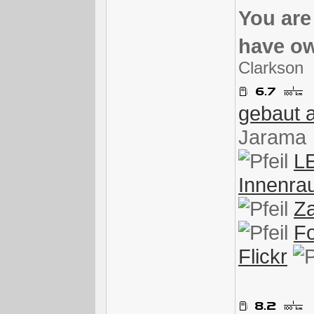
You are
have ow
Clarkson
gebaut 
Jarama
L
Innenra
Za
Fo
Flickr