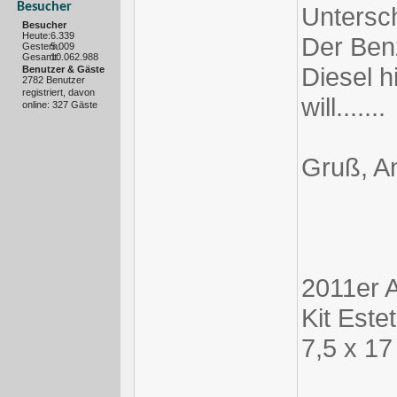
Besucher
Untersc
Besucher
Heute:
6.339
Der Benz
Gestern:
5.009
Gesamt:
10.062.988
Diesel h
Benutzer & Gäste
2782 Benutzer
registriert, davon
will.......
online: 327 Gäste
Gruß, A
2011er 
Kit Est
7,5 x 17