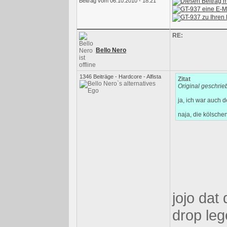
Beitrag vom 06.10.2010 - 18:21
RE:
Bello Nero
1346 Beiträge - Hardcore - Alfista
Zitat
Original geschri
ja, ich war auch 
naja, die kölschen
jojo da
drop lege