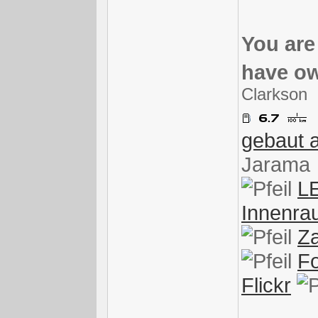
You are
have ow
Clarkson
gebaut 
Jarama
L
Innenra
Za
Fo
Flickr