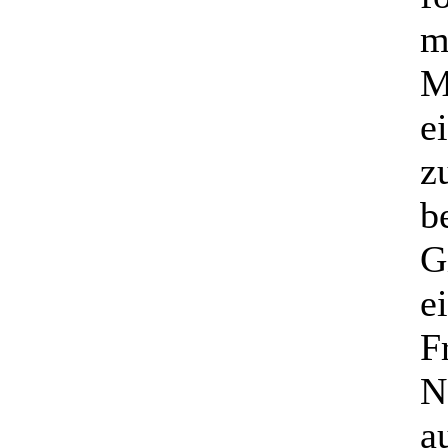
m
M
e
z
b
G
e
F
N
a