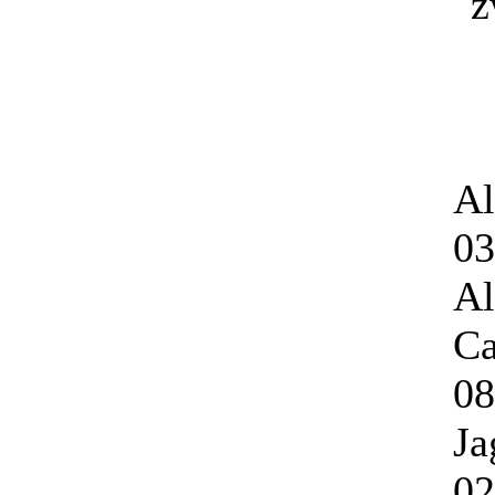
Al
03
Al
Ca
08
Ja
02