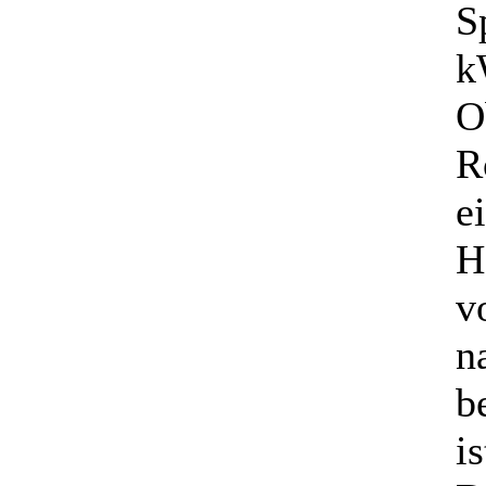
S
k
O
R
e
H
v
n
b
i