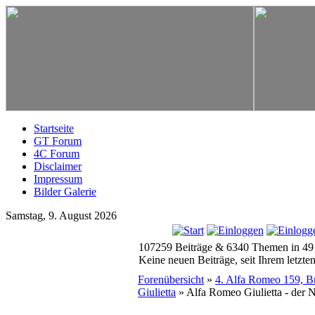
Startseite
GT Forum
4C Forum
Disclaimer
Impressum
Bilder Galerie
Samstag, 9. August 2026
107259 Beiträge & 6340 Themen in 49
Keine neuen Beiträge, seit Ihrem letzt
Forenübersicht
»
4. Alfa Romeo 159, Bre
Giulietta
» Alfa Romeo Giulietta - der 