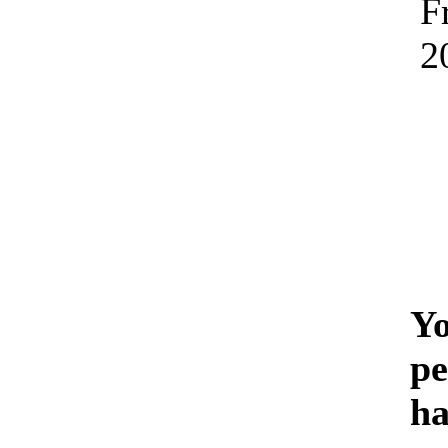
F
2
Yo
pe
ha