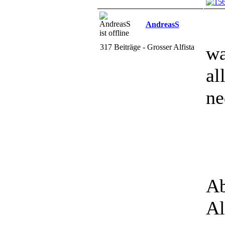
AndreasS
317 Beiträge - Grosser Alfista
wa
al
ne
Ab
Al