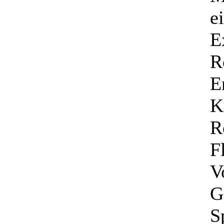
e
E
R
E
K
R
F
V
G
S