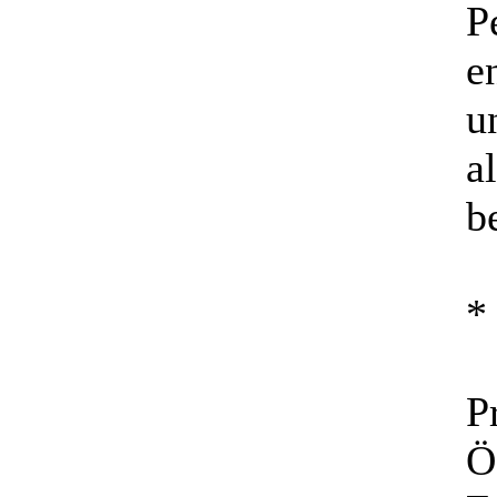
P
e
u
a
b
*
P
Ö