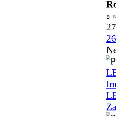
R
27
26
Ne
L
In
LE
Za