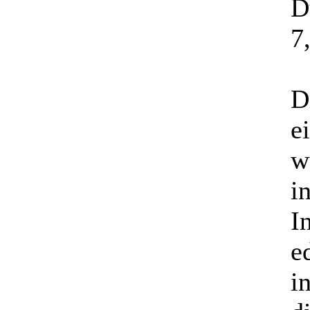
D
7
D
e
w
i
I
e
i