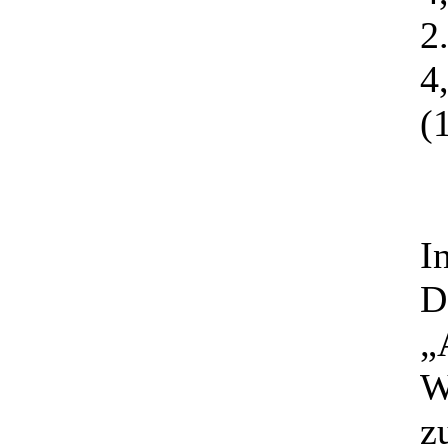
2
4
(
I
D
„
W
z