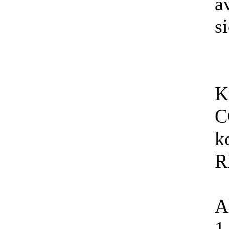
a
s
K
C
k
R
A
1