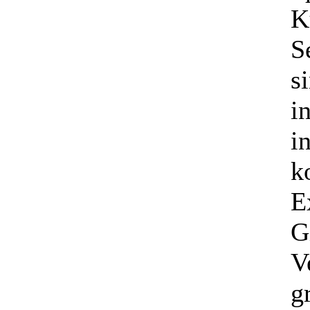
K
S
s
i
i
k
E
G
V
g