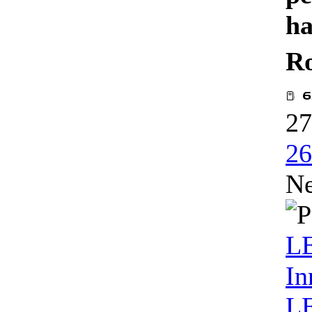
ha
R
27
26
Ne
L
In
LE