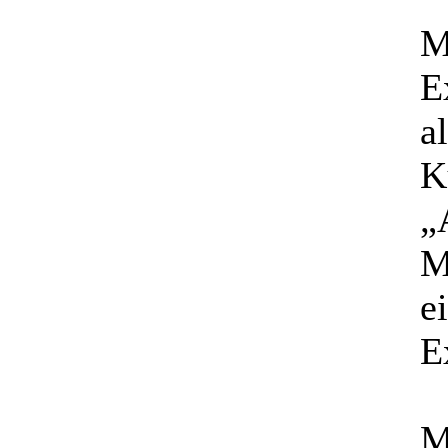
M
E
a
K
„
M
e
E
M