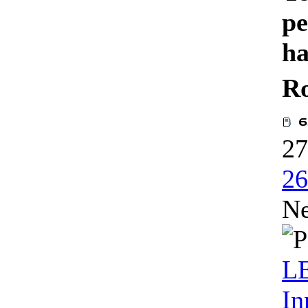
pe
ha
R
27
26
Ne
L
In