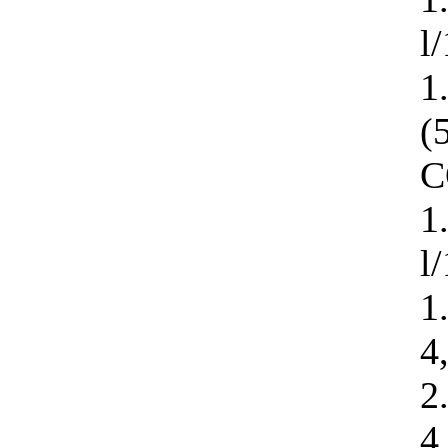
l
1
(
C
1
l
1
4
2
4