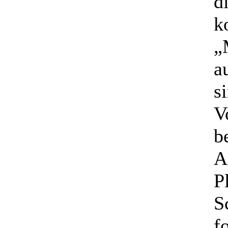
d
k
„
a
s
V
b
A
P
S
f