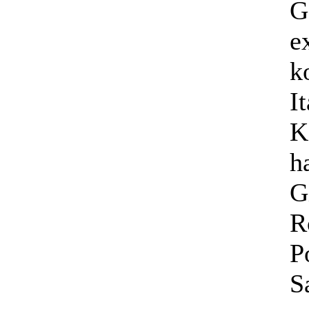
G
e
k
I
K
h
G
R
P
S