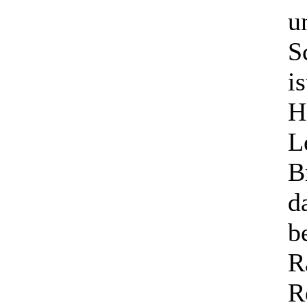
u
S
i
H
L
B
d
b
R
R