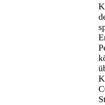
K
d
s
E
P
k
ü
K
C
S