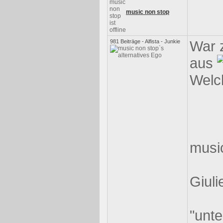
music non stop
War z
981 Beiträge - Alfista - Junkie
aus
Welch
musi
Giuli
"unt