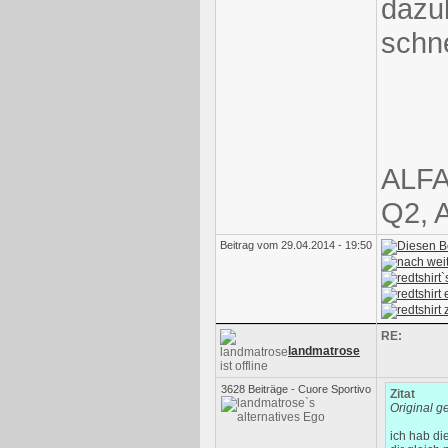
dazu
schne
ALFA
Q2, 
Beitrag vom 29.04.2014 - 19:50
RE:
landmatrose
3628 Beiträge - Cuore Sportivo
Zitat
Original g
ich hab di