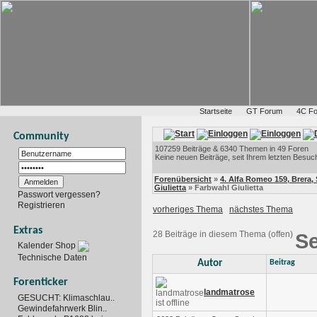
Startseite
GT Forum
4C F
Community
107259 Beiträge & 6340 Themen in 49 Foren
Keine neuen Beiträge, seit Ihrem letzten Besuc
Forenübersicht
»
4. Alfa Romeo 159, Brera, S
Giulietta
» Farbwahl Giulietta
Passwort vergessen?
Registrieren
vorheriges Thema
nächstes Thema
Extras
28 Beiträge in diesem Thema (offen)
Se
Kalender Shop
Technische Daten
Autor
Beitrag
Forenticker
landmatrose
GESUCHT: Klimaschlau..
Gewindefahrwerk Blin..