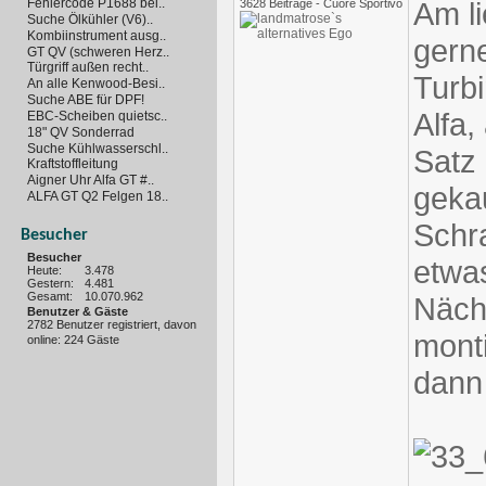
Fehlercode P1688 bei..
Am li
3628 Beiträge - Cuore Sportivo
Suche Ölkühler (V6)..
Kombiinstrument ausg..
gerne
GT QV (schweren Herz..
Türgriff außen recht..
Turb
An alle Kenwood-Besi..
Suche ABE für DPF!
Alfa,
EBC-Scheiben quietsc..
18" QV Sonderrad
Suche Kühlwasserschl..
Satz
Kraftstoffleitung
Aigner Uhr Alfa GT #..
gekau
ALFA GT Q2 Felgen 18..
Schr
Besucher
Besucher
etwas
Heute:
3.478
Gestern:
4.481
Gesamt:
10.070.962
Näch
Benutzer & Gäste
2782 Benutzer registriert, davon
mont
online: 224 Gäste
dann 