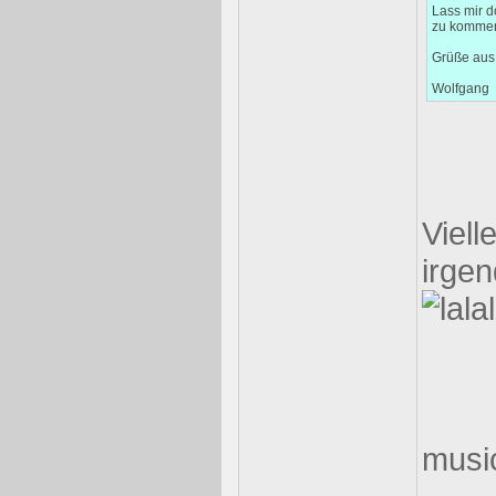
Lass mir d
zu kommen
Grüße aus 
Wolfgang
Viell
irgen
musi