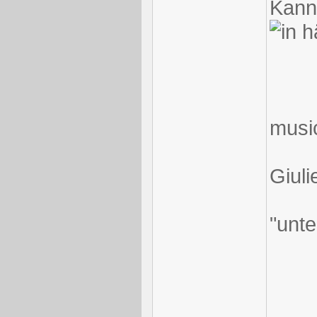
Kann
musi
Giuli
"unt