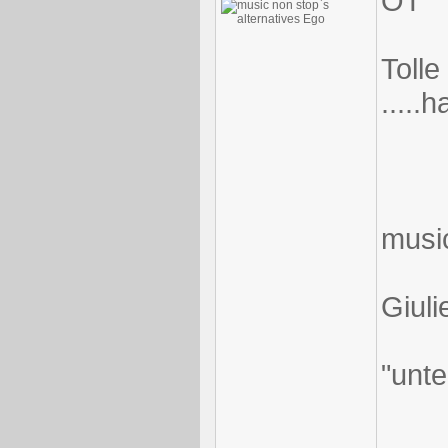
OT
Toll
.....h
musi
Giuli
"unt