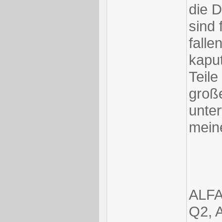
die D
sind 
falle
kaput
Teile
groß
unter
meine
ALFA
Q2, 