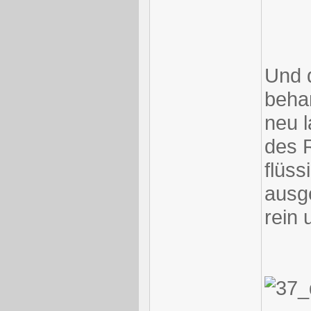
Und 
behan
neu l
des 
flüss
ausge
rein 