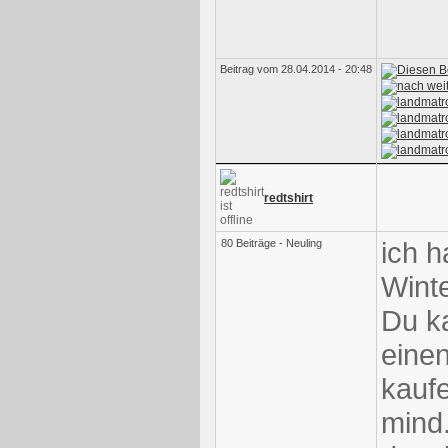
Beitrag vom 28.04.2014 - 20:48
redtshirt
ich h
80 Beiträge - Neuling
Wint
Du ka
eine
kaufe
mind