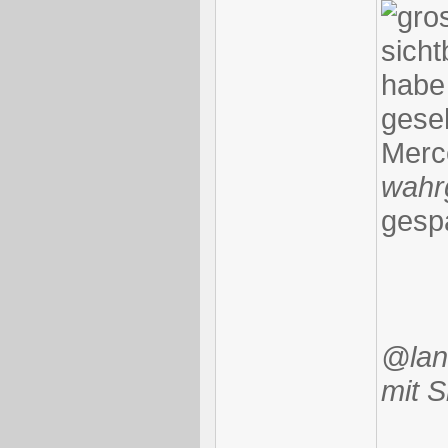
sicht
habe 
geseh
Merc
wah
gespa
@land
mit S