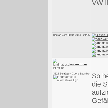
VW I
Beitrag vom 30.04.2014 - 21:25
landmatrose
So he
3628 Beiträge - Cuore Sportivo
die 
aufz
Gefäl