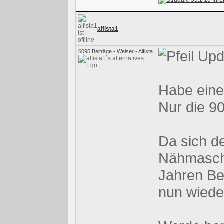
alfista1
Upd
6095 Beiträge - Weiser - Alfista
Habe eine
Nur die 90
Da sich d
Nähmaschi
Jahren Be
nun wieder