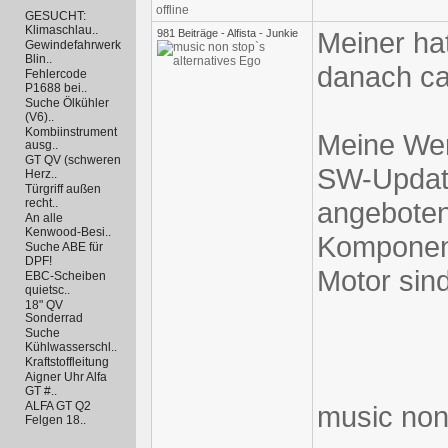
GESUCHT:
Klimaschlau..
Meiner ha
981 Beiträge - Alfista - Junkie
Gewindefahrwerk
Blin..
danach ca
Fehlercode
P1688 bei..
Suche Ölkühler
(V6)..
Kombiinstrument
Meine Wer
ausg..
GT QV (schweren
SW-Update
Herz..
Türgriff außen
angeboten
recht..
An alle
Kenwood-Besi..
Komponent
Suche ABE für
DPF!
Motor sind
EBC-Scheiben
quietsc..
18" QV
Sonderrad
Suche
Kühlwasserschl..
Kraftstoffleitung
Aigner Uhr Alfa
GT #..
ALFA GT Q2
music non
Felgen 18..