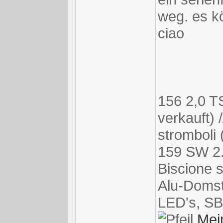
weg. es kö
ciao
156 2,0 TS
verkauft) 
stromboli 
159 SW 2.
Biscione 
Alu-Domst
LED's, SB
Mei