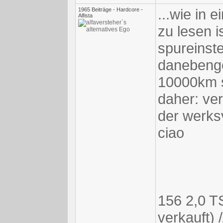
...wie in 
1965 Beiträge - Hardcore -
Alfista
zu lesen i
spureinst
danebengeg
10000km s
daher: ve
der werksv
ciao
156 2,0 TS
verkauft) 