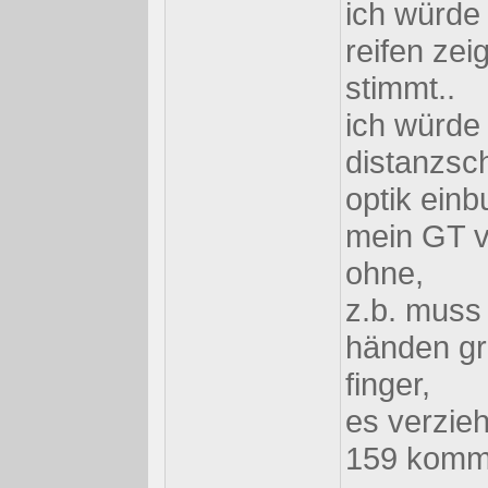
ich würde
reifen zei
stimmt..
ich würde 
distanzsch
optik einb
mein GT ve
ohne,
z.b. muss 
händen gre
finger,
es verzieh
159 kommt 