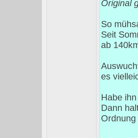
Original 
So mühs
Seit Somm
ab 140km/
Auswucht
es vielle
Habe ihn
Dann hal
Ordnung b