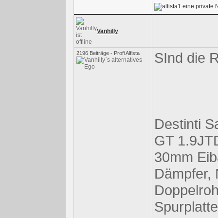
Vanhilly
SInd die 
2196 Beiträge - Profi Alfista
Destinti Sa
GT 1.9JTD
30mm Eiba
Dämpfer, 
Doppelroh
Spurplatt