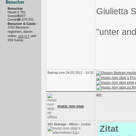
Besucher
Giulietta 
Besucher
Heute:
2.781
Gestern:
3.927
Gesamt:
10.078.251
Benutzer & Gäste
2782 Benutzer
"unter an
registriert, davon
online:
und
156-GT
259 Gäste
Beitrag vom 24.03.2012 - 19:32
RE:
music non stop
981 Beiträge - Alfista - Junkie
Zitat