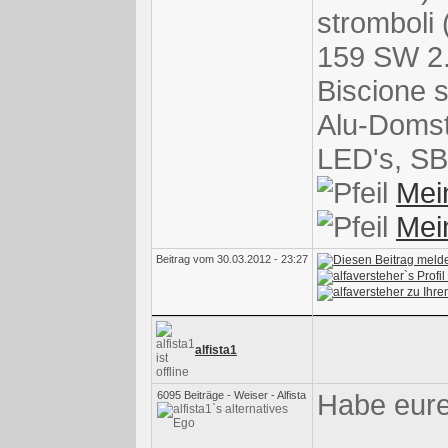
stromboli 
159 SW 2.
Biscione 
Alu-Domst
LED's, SB
Mei
Mei
Beitrag vom 30.03.2012 - 23:27
alfista1
Habe eure
6095 Beiträge - Weiser - Alfista