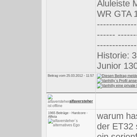
Aluleiste
WR GTA 1
-------------
------ ------
-------------
Historie: 
Junior 130
Beitrag vom 25.03.2012 - 11:57
alfaversteher
warum has
1965 Beiträge - Hardcore -
Alfista
der ET32 s
ein serien