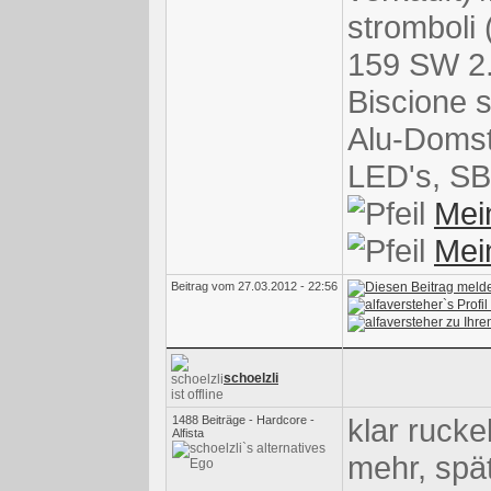
stromboli 
159 SW 2.
Biscione 
Alu-Domst
LED's, SB
Mei
Mei
Beitrag vom 27.03.2012 - 22:56
schoelzli
klar rucke
1488 Beiträge - Hardcore -
Alfista
mehr, spät