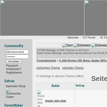
Startseite
GT Forum
4C F
Community
107259 Beiträge & 6340 Themen in 49 Foren
Keine neuen Beiträge, seit Ihrem letzten Besuch am 09.08.20
Forenübersicht
»
4. Alfa Romeo 159, Brera, Spider, MiTo,
Passwort
vorheriges Thema
nächstes Thema
vergessen?
Registrieren
51 Beiträge in diesem Thema (offen)
Seit
Extras
Autor
Beitrag
Kalender Shop
Technische
Daten
music non stop
Forenticker