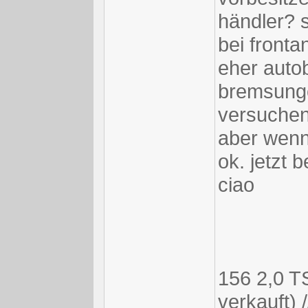
händler? s
bei fronta
eher auto
bremsunge
versuchen
aber wenn 
ok. jetzt 
ciao
156 2,0 TS
verkauft) 