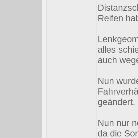
Distanzsc
Reifen hab
Lenkgeome
alles schi
auch wege
Nun wurde 
Fahrverhäl
geändert.
Nun nur n
da die So