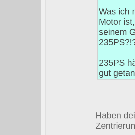
Was ich m
Motor ist
seinem G
235PS?!
235PS hät
gut getan
Haben dei
Zentrieru