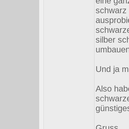
eine gan
schwarz
ausprobi
schwarze 
silber s
umbauen
Und ja 
Also habe
schwarze
günstige
Gruss