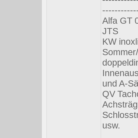
-----------
Alfa GT 0
JTS
KW inoxl
Sommer/s
doppeldi
Innenaus
und A-Sä
QV Tacho
Achsträg
Schlosstr
usw.