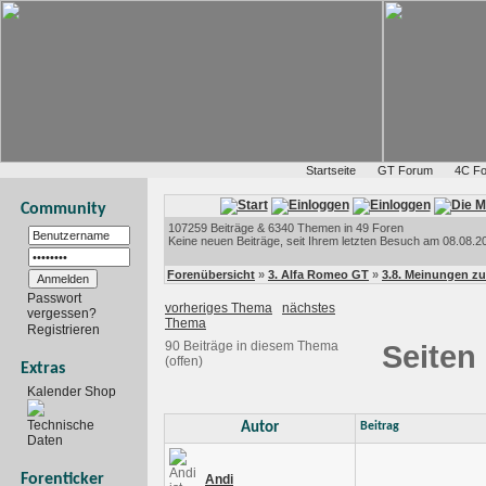
Startseite
GT Forum
4C F
Community
107259 Beiträge & 6340 Themen in 49 Foren
Keine neuen Beiträge, seit Ihrem letzten Besuch am 08.08.20
Forenübersicht
»
3. Alfa Romeo GT
»
3.8. Meinungen z
Passwort
vorheriges Thema
nächstes
vergessen?
Thema
Registrieren
90 Beiträge in diesem Thema
Seiten
(offen)
Extras
Kalender Shop
Technische
Autor
Beitrag
Daten
Forenticker
Andi