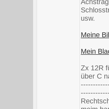
Achsträg
Schlosstr
usw.
Meine Bil
Mein Blac
Zx 12R f
über C 
-----------
-----------
Rechtsch