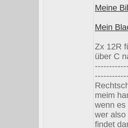
Meine Bil
Mein Blac
Zx 12R f
über C 
-----------
-----------
Rechtsch
meim han
wenn es 
wer also
findet da