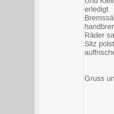
Und Klei
erledigt
Bremssät
handbrem
Räder sa
Sitz pols
auffrisch
Gruss un