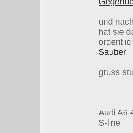
Gegenübe
und nachd
hat sie 
ordentl
Sauber
gruss st
Audi A6 
S-line
-----------