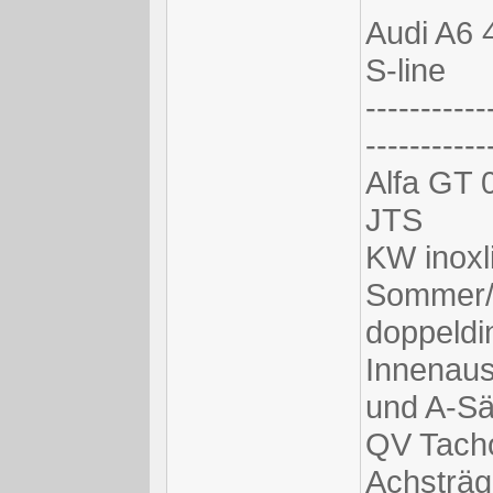
Audi A6 
S-line
-----------
-----------
Alfa GT 0
JTS
KW inoxl
Sommer/s
doppeldi
Innenaus
und A-Sä
QV Tacho
Achsträg