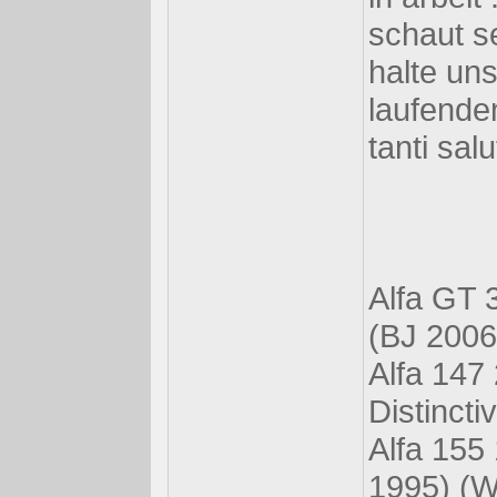
schaut s
halte un
laufenden
tanti sal
Alfa GT 
(BJ 2006
Alfa 147
Distincti
Alfa 155
1995) (W