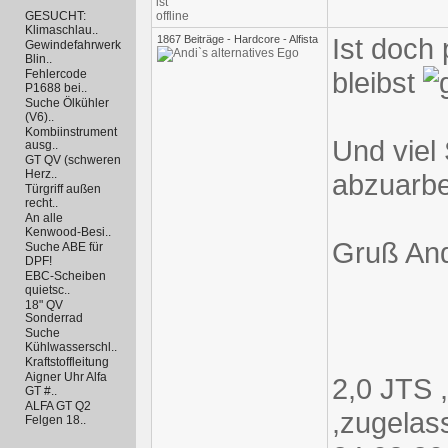
GESUCHT:
Klimaschlau..
Ist doch
1867 Beiträge - Hardcore - Alfista
Gewindefahrwerk
Blin..
bleibst
Fehlercode
P1688 bei..
Suche Ölkühler
(V6)..
Kombiinstrument
Und viel 
ausg..
GT QV (schweren
Herz..
abzuarb
Türgriff außen
recht..
An alle
Kenwood-Besi..
Gruß An
Suche ABE für
DPF!
EBC-Scheiben
quietsc..
18" QV
Sonderrad
Suche
Kühlwasserschl..
Kraftstoffleitung
Aigner Uhr Alfa
2,0 JTS 
GT #..
ALFA GT Q2
,zugelas
Felgen 18..