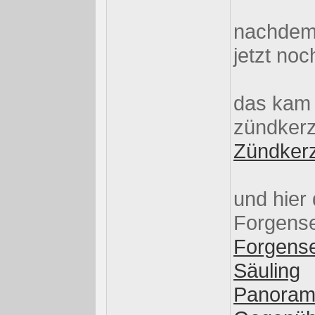
nachdem
jetzt no
das kam 
zündker
Zündker
und hier 
Forgens
Forgens
Säuling
Panora