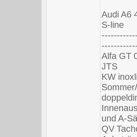
Audi A6 
S-line
-----------
-----------
Alfa GT 0
JTS
KW inoxl
Sommer/s
doppeldi
Innenaus
und A-Sä
QV Tacho