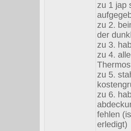
zu 1 jap 
aufgege
zu 2. bei
der dunk
zu 3. ha
zu 4. all
Thermost
zu 5. sta
kostengr
zu 6. ha
abdeckung
fehlen (i
erledigt)