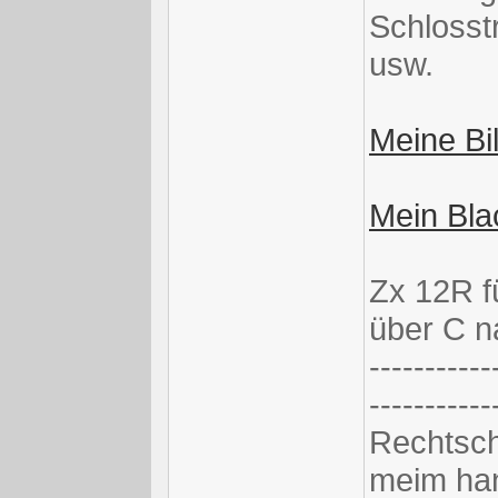
Schlosstr
usw.
Meine Bil
Mein Blac
Zx 12R f
über C 
-----------
-----------
Rechtsch
meim han