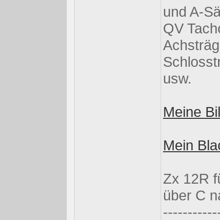
und A-Sä
QV Tacho
Achsträg
Schlosstr
usw.
Meine Bil
Mein Blac
Zx 12R f
über C 
-----------