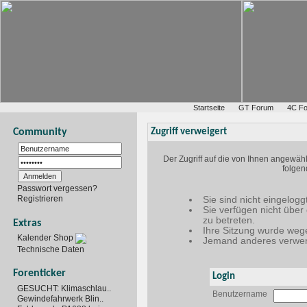
Startseite
GT Forum
4C F
Community
Zugriff verweigert
Der Zugriff auf die von Ihnen angewäh
folgen
Passwort vergessen?
Registrieren
Sie sind nicht eingelogg
Sie verfügen nicht über
zu betreten.
Extras
Ihre Sitzung wurde wege
Kalender Shop
Jemand anderes verwen
Technische Daten
Forenticker
Login
GESUCHT: Klimaschlau..
Benutzername
Gewindefahrwerk Blin..