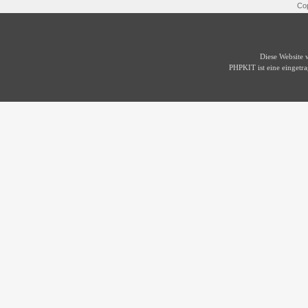
Cop
Diese Website
PHPKIT ist eine einget