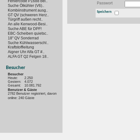
Fehlercode P1688 bei..
Passwort
Suche Ölkühler (V6)..
Kombiinstrument ausg..
Speichern
GT QV (schweren Herz..
Türgriff außen recht..
An alle Kenwood-Besi..
Suche ABE für DPF!
EBC-Scheiben quietsc..
18" QV Sonderrad
Suche Kühlwasserschl..
Kraftstoffleitung
Aigner Uhr Alfa GT #..
ALFA GT Q2 Felgen 18..
Besucher
Besucher
Heute:
2.250
Gestern:
4.072
Gesamt:
10.081.792
Benutzer & Gäste
2782 Benutzer registriert, davon
online: 240 Gäste