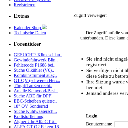
Registrieren
Zugriff verweigert
Extras
Kalender Shop
Technische Daten
Der Zugriff auf die vo
unterbunden. Diese kann e
Forenticker
GESUCHT: Klimaschlau..
Sie sind nicht einge
Gewindefahrwerk Blin..
registriert.
Fehlercode P1688 bei..
Sie verfügen nicht 
Suche Ölkühler (V6)..
Kombiinstrument ausg..
diese Seite zu betret
GT QV (schweren Herz..
Ihre Sitzung wurde w
Türgriff außen recht..
beendet.
An alle Kenwood-Besi..
Jemand anderes verw
Suche ABE für DPF!
EBC-Scheiben quietsc..
18" QV Sonderrad
Suche Kühlwasserschl..
Login
Kraftstoffleitung
Aigner Uhr Alfa GT #..
Benutzername
ALFA GT Q2 Felgen 18..