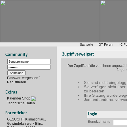
Startseite
GT Forum
4C F
Community
Zugriff verweigert
Der Zugriff auf die von Ihnen angewäh
folgen
Passwort vergessen?
Registrieren
Sie sind nicht eingelogg
Sie verfügen nicht über
zu betreten.
Extras
Ihre Sitzung wurde wege
Kalender Shop
Jemand anderes verwen
Technische Daten
Forenticker
Login
GESUCHT: Klimaschlau..
Benutzername
Gewindefahrwerk Blin..