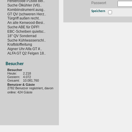
Fehlercode P1688 bei..
Passwort
Suche Ölkühler (V6)..
Kombiinstrument ausg..
Speichern
GT QV (schweren Herz..
Türgriff außen recht..
An alle Kenwood-Besi..
Suche ABE für DPF!
EBC-Scheiben quietsc..
18" QV Sonderrad
Suche Kühlwasserschl..
Kraftstoffleitung
Aigner Uhr Alfa GT #..
ALFA GT Q2 Felgen 18..
Besucher
Besucher
Heute:
2.218
Gestern:
4.072
Gesamt:
10.081.760
Benutzer & Gäste
2782 Benutzer registriert, davon
online: 424 Gäste