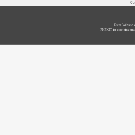
Cop
Diese Website
PHPKIT ist eine einget