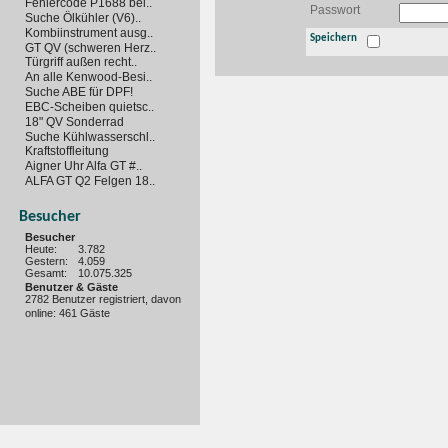
Fehlercode P1688 bei..
Passwort
Suche Ölkühler (V6)..
Kombiinstrument ausg..
Speichern
GT QV (schweren Herz..
Türgriff außen recht..
An alle Kenwood-Besi..
Suche ABE für DPF!
EBC-Scheiben quietsc..
18" QV Sonderrad
Suche Kühlwasserschl..
Kraftstoffleitung
Aigner Uhr Alfa GT #..
ALFA GT Q2 Felgen 18..
Besucher
Besucher
Heute:
3.782
Gestern:
4.059
Gesamt:
10.075.325
Benutzer & Gäste
2782 Benutzer registriert, davon
online: 461 Gäste