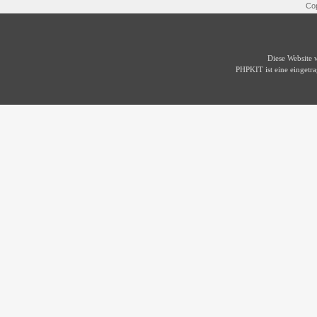
Cop
Diese Website
PHPKIT ist eine einget