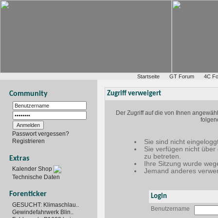
Startseite
GT Forum
4C F
Community
Zugriff verweigert
Der Zugriff auf die von Ihnen angewäh
folgen
Passwort vergessen?
Registrieren
Sie sind nicht eingelogg
Sie verfügen nicht über
zu betreten.
Extras
Ihre Sitzung wurde wege
Kalender Shop
Jemand anderes verwen
Technische Daten
Forenticker
Login
GESUCHT: Klimaschlau..
Benutzername
Gewindefahrwerk Blin..