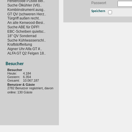
Fehlercode P1688 bei..
Passwort
Suche Ölkühler (V6)..
Kombiinstrument ausg..
Speichern
GT QV (schweren Herz..
Türgriff außen recht..
An alle Kenwood-Besi..
Suche ABE für DPF!
EBC-Scheiben quietsc..
18" QV Sonderrad
Suche Kühlwasserschl..
Kraftstoffleitung
Aigner Uhr Alfa GT #..
ALFA GT Q2 Felgen 18..
Besucher
Besucher
Heute:
4.184
Gestern:
6.354
Gesamt:
10.067.187
Benutzer & Gäste
2782 Benutzer registriert, davon
online: 130 Gäste