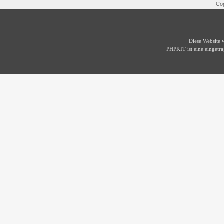
Cop
Diese Website
PHPKIT ist eine einget