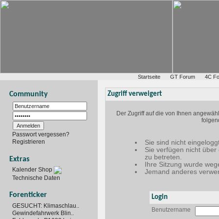
Startseite
GT Forum
4C F
Community
Zugriff verweigert
Der Zugriff auf die von Ihnen angewäh
folgen
Passwort vergessen?
Registrieren
Sie sind nicht eingelogg
Sie verfügen nicht über
zu betreten.
Extras
Ihre Sitzung wurde wege
Kalender Shop
Jemand anderes verwen
Technische Daten
Forenticker
Login
GESUCHT: Klimaschlau..
Benutzername
Gewindefahrwerk Blin..