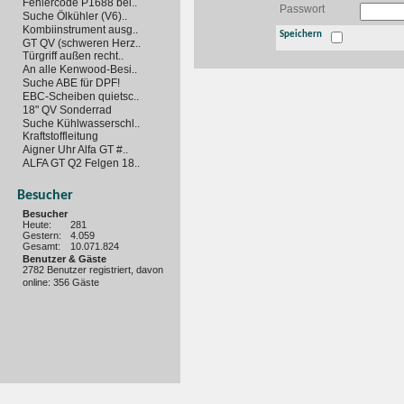
Fehlercode P1688 bei..
Passwort
Suche Ölkühler (V6)..
Kombiinstrument ausg..
Speichern
GT QV (schweren Herz..
Türgriff außen recht..
An alle Kenwood-Besi..
Suche ABE für DPF!
EBC-Scheiben quietsc..
18" QV Sonderrad
Suche Kühlwasserschl..
Kraftstoffleitung
Aigner Uhr Alfa GT #..
ALFA GT Q2 Felgen 18..
Besucher
Besucher
Heute:
281
Gestern:
4.059
Gesamt:
10.071.824
Benutzer & Gäste
2782 Benutzer registriert, davon
online: 356 Gäste