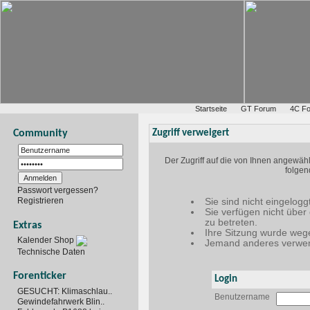
Startseite
GT Forum
4C F
Community
Zugriff verweigert
Der Zugriff auf die von Ihnen angewäh
folgen
Passwort vergessen?
Registrieren
Sie sind nicht eingelogg
Sie verfügen nicht über
zu betreten.
Extras
Ihre Sitzung wurde wege
Kalender Shop
Jemand anderes verwen
Technische Daten
Forenticker
Login
GESUCHT: Klimaschlau..
Benutzername
Gewindefahrwerk Blin..