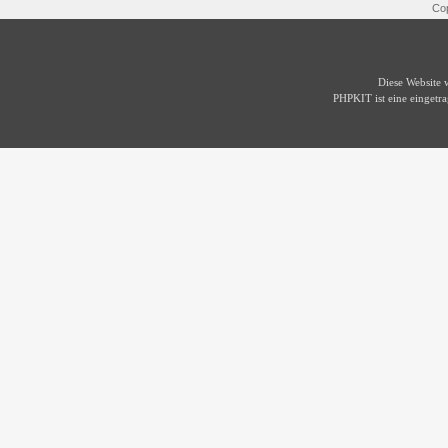
Cop
Diese Website
PHPKIT ist eine einget