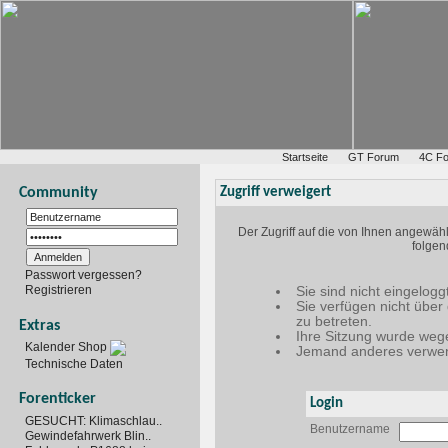
Startseite
GT Forum
4C F
Community
Zugriff verweigert
Der Zugriff auf die von Ihnen angewäh
folgen
Passwort vergessen?
Registrieren
Sie sind nicht eingelogg
Sie verfügen nicht über
zu betreten.
Extras
Ihre Sitzung wurde wege
Kalender Shop
Jemand anderes verwen
Technische Daten
Forenticker
Login
GESUCHT: Klimaschlau..
Benutzername
Gewindefahrwerk Blin..