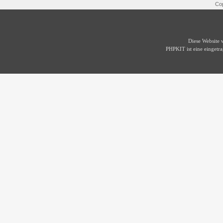
Cop
Diese Website
PHPKIT ist eine einget