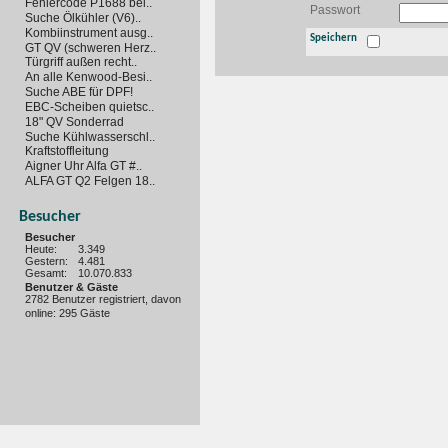
Fehlercode P1688 bei..
Passwort
Suche Ölkühler (V6)..
Kombiinstrument ausg..
Speichern
GT QV (schweren Herz..
Türgriff außen recht..
An alle Kenwood-Besi..
Suche ABE für DPF!
EBC-Scheiben quietsc..
18" QV Sonderrad
Suche Kühlwasserschl..
Kraftstoffleitung
Aigner Uhr Alfa GT #..
ALFA GT Q2 Felgen 18..
Besucher
Besucher
Heute:
3.349
Gestern:
4.481
Gesamt:
10.070.833
Benutzer & Gäste
2782 Benutzer registriert, davon
online: 295 Gäste