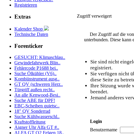
Registrieren
Zugriff verweigert
Extras
Kalender Shop
Technische Daten
Der Zugriff auf die vo
unterbunden. Diese kann e
Forenticker
GESUCHT: Klimaschlau..
Sie sind nicht einge
Gewindefahrwerk Blin..
registriert.
Fehlercode P1688 bei..
Sie verfügen nicht 
Suche Ölkühler (V6)..
Kombiinstrument ausg..
diese Seite zu betret
GT QV (schweren Herz..
Ihre Sitzung wurde w
Türgriff außen recht..
beendet.
An alle Kenwood-Besi..
Jemand anderes verw
Suche ABE für DPF!
EBC-Scheiben quietsc..
18" QV Sonderrad
Suche Kühlwasserschl..
Login
Kraftstoffleitung
Aigner Uhr Alfa GT #..
Benutzername
ALFA GT Q2 Felgen 18..