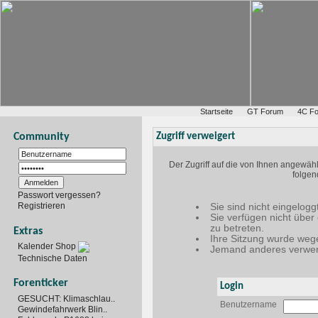
Startseite
GT Forum
4C F
Community
Zugriff verweigert
Der Zugriff auf die von Ihnen angewäh
folgen
Passwort vergessen?
Registrieren
Sie sind nicht eingelogg
Sie verfügen nicht über
zu betreten.
Extras
Ihre Sitzung wurde wege
Kalender Shop
Jemand anderes verwen
Technische Daten
Forenticker
Login
GESUCHT: Klimaschlau..
Benutzername
Gewindefahrwerk Blin..