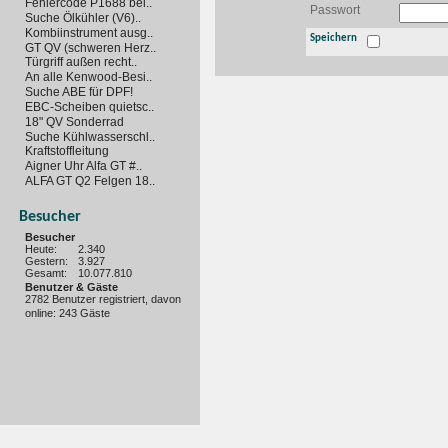
Fehlercode P1688 bei..
Passwort
Suche Ölkühler (V6)..
Kombiinstrument ausg..
Speichern
GT QV (schweren Herz..
Türgriff außen recht..
An alle Kenwood-Besi..
Suche ABE für DPF!
EBC-Scheiben quietsc..
18" QV Sonderrad
Suche Kühlwasserschl..
Kraftstoffleitung
Aigner Uhr Alfa GT #..
ALFA GT Q2 Felgen 18..
Besucher
Besucher
Heute:
2.340
Gestern:
3.927
Gesamt:
10.077.810
Benutzer & Gäste
2782 Benutzer registriert, davon
online: 243 Gäste