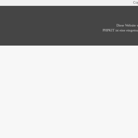
Cop
Diese Website
PHPKIT ist eine einget