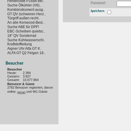
Fehlercode P1688 bei..
Passwort
Suche Ölkühler (V6)..
Kombiinstrument ausg..
Speichern
GT QV (schweren Herz..
Türgriff außen recht..
An alle Kenwood-Besi..
Suche ABE für DPF!
EBC-Scheiben quietsc..
18" QV Sonderrad
Suche Kühlwasserschl..
Kraftstoffleitung
Aigner Uhr Alfa GT #..
ALFA GT Q2 Felgen 18..
Besucher
Besucher
Heute:
2.394
Gestern:
3.927
Gesamt:
10.077.864
Benutzer & Gäste
2782 Benutzer registriert, davon
online:
und 461 Gäste
goran