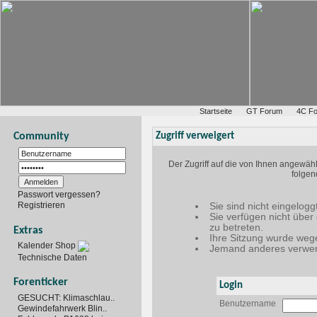
Startseite
GT Forum
4C F
Community
Zugriff verweigert
Der Zugriff auf die von Ihnen angewäh
folgen
Passwort vergessen?
Registrieren
Sie sind nicht eingelogg
Sie verfügen nicht über
zu betreten.
Extras
Ihre Sitzung wurde wege
Kalender Shop
Jemand anderes verwen
Technische Daten
Forenticker
Login
GESUCHT: Klimaschlau..
Benutzername
Gewindefahrwerk Blin..