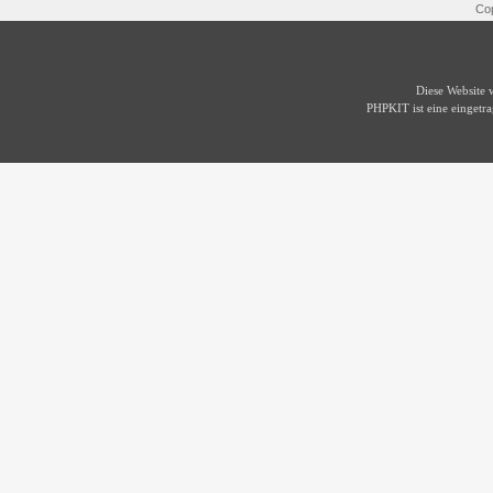
Cop
Diese Website
PHPKIT ist eine einget